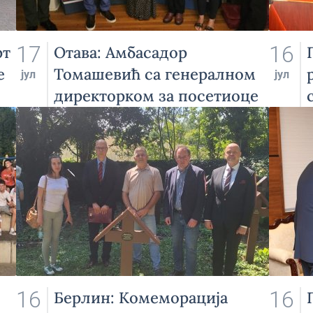
17
16
рт
Отава: Амбасадор
е
Томашевић са генералном
јул
јул
директорком за посетиоце
и економске програме
Министарства за
имиграцију, избеглице и
држављанство Канаде
16
16
Берлин: Комеморација