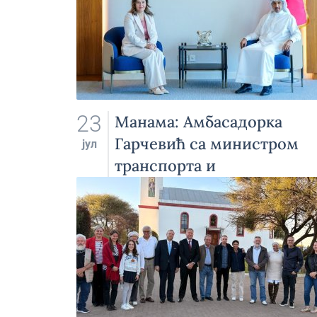
23
Манама: Амбасадорка
Гарчевић са министром
јул
транспорта и
телекомуникација Бахреи