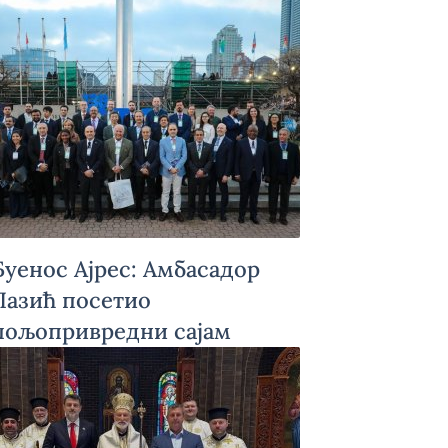
Буенос Ајрес: Амбасадор
Лазић посетио
пољопривредни сајам
„Рурал“