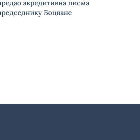
предао акредитивна писма
председнику Боцване