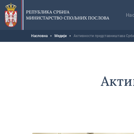
Прескочи
Гл
на
на
РЕПУБЛИКА СРБИЈА
главни
На
МИНИСТАРСТВО СПОЉНИХ ПОСЛОВА
део
садржаја
Мрвице
Насловна
Медији
Активности представништава Срби
Акти