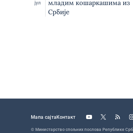
младим кошаркашима из
јул
Србије
Подножје
Мапа сајта
Контакт
© Министарство спољних послова Републике Срб