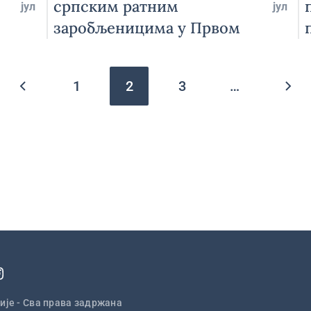
српским ратним
јул
јул
заробљеницима у Првом
светском рату у Мајсену
Pagination
1
2
3
…
ије - Сва права задржана