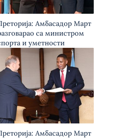
Преторија: Амбасадор Март
разговарао са министром
спорта и уметности
Боцване
Преторија: Амбасадор Март