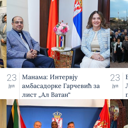
23
23
Манама: Интервју
амбасадорке Гарчевић за
јул
јул
лист „Ал Ватан“