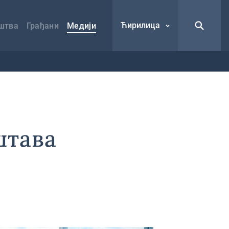
Ћирилица
штва
Грађани
Медији
штава