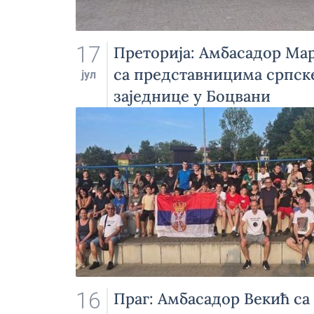
17
Преторија: Амбасадор Ма
са представницима српск
јул
заједнице у Боцвани
16
Праг: Амбасадор Векић са