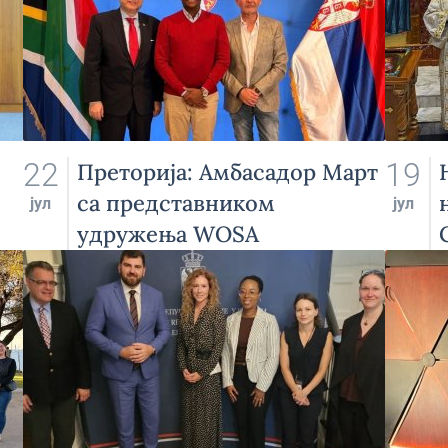
22
19
Преторија: Амбасадор Март
са представником
јул
јул
удружења WOSA
на