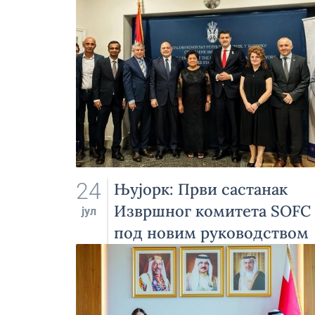
24
Њујорк: Први састанак
Извршног комитета SOFC
јул
под новим руководством