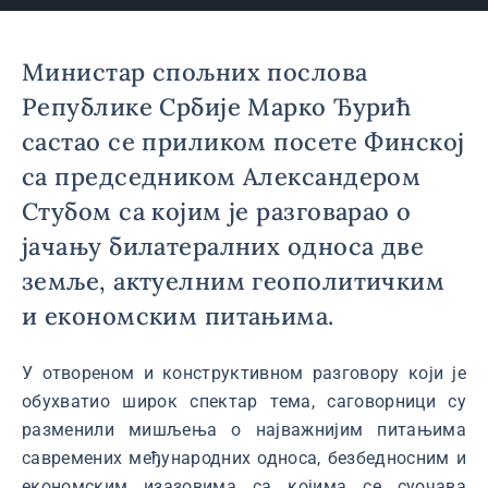
Министар спољних послова
Републике Србије Марко Ђурић
састао се приликом посете Финској
са председником Александером
Стубом са којим је разговарао о
јачању билатералних односа две
земље, актуелним геополитичким
и економским питањима.
У отвореном и конструктивном разговору који је
обухватио широк спектар тема, саговорници су
разменили мишљења о најважнијим питањима
савремених међународних односа, безбедносним и
економским изазовима са којима се суочава