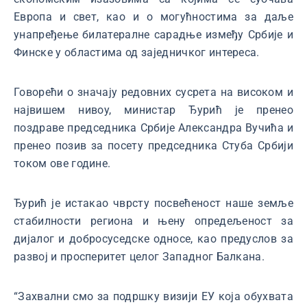
Европа и свет, као и о могућностима за даље
унапређење билатералне сарадње између Србије и
Финске у областима од заједничког интереса.
Говорећи о значају редовних сусрета на високом и
највишем нивоу, министар Ђурић је пренео
поздраве председника Србије Александра Вучића и
пренео позив за посету председника Стуба Србији
током ове године.
Ђурић је истакао чврсту посвећеност наше земље
стабилности региона и њену опредељеност за
дијалог и добросуседске односе, као предуслов за
развој и просперитет целог Западног Балкана.
“Захвални смо за подршку визији ЕУ која обухвата