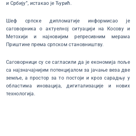
и Србију”, истакао је Ђурић.
Шеф српске дипломатије информисао је
саговорника о актуелној ситуацији на Косову и
Метохији и најновијим репресивним мерама
Приштине према српском становништву.
Саговорници су се сагласили да је економија поље
са најзначајнијим потенцијалом за јачање веза две
земље, а простор за то постоји и кроз сарадњу у
областима иновација, дигитализације и нових
технологија.