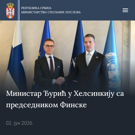
Прескочи
на
РЕПУБЛИКА СРБИЈА
МИНИСТАРСТВО СПОЉНИХ ПОСЛОВА
главни
део
садржаја
Министар Ђурић у Хелсинкију са
председником Финске
02. јун 2026.