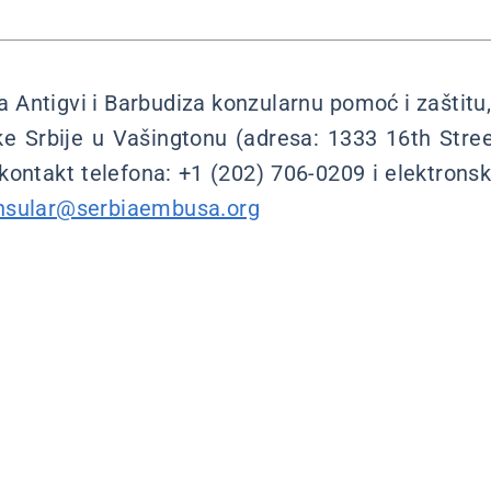
a Antigvi i Barbudiza konzularnu pomoć i zaštitu,
e Srbije u Vašingtonu (adresa: 1333 16th Stre
ontakt telefona: +1 (202) 706-0209 i elektrons
nsular@serbiaembusa.org