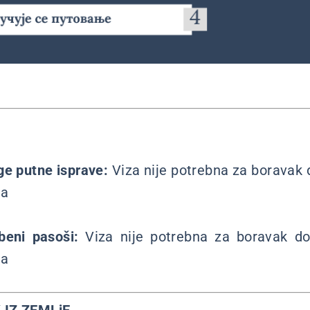
ge putne isprave:
Viza nije potrebna za boravak 
na
žbeni pasoši:
Viza nije potrebna za boravak d
na