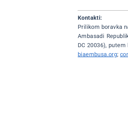
Kontakti:
Prilikom boravka n
Ambasadi Republik
DC 20036), putem k
biaembusa.org
;
co