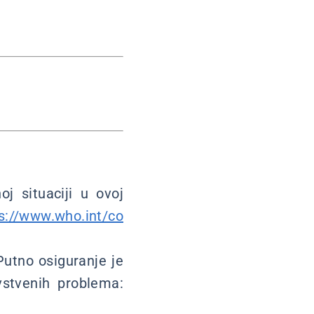
j situaciji u ovoj
s://www.who.int/co
Putno osiguranje je
vstvenih problema: