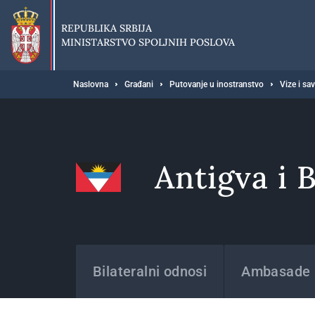
Preskoči
na
REPUBLIKA SRBIJA
glavni
MINISTARSTVO SPOLJNIH POSLOVA
deo
sadržaja
Breadcrumb
Naslovna
Građani
Putovanje u inostranstvo
Vize i sa
Antigva i 
Države
Bilateralni odnosi
Ambasade i