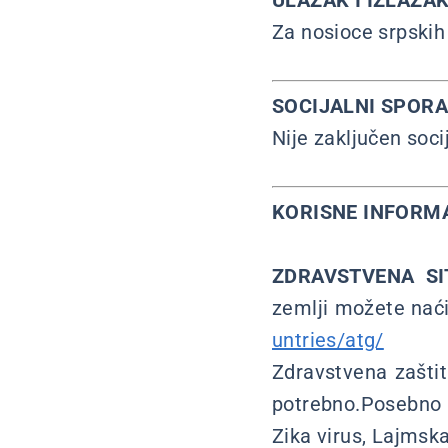
ULAZAK I IZLAZAK
Za nosioce srpskih
SOCIJALNI SPOR
Nije zaključen soci
KORISNE INFORMA
ZDRAVSTVENA SI
zemlji možete naći
untries/atg/
Zdravstvena zaštit
potrebno.Posebno 
Zika virus, Lajmska