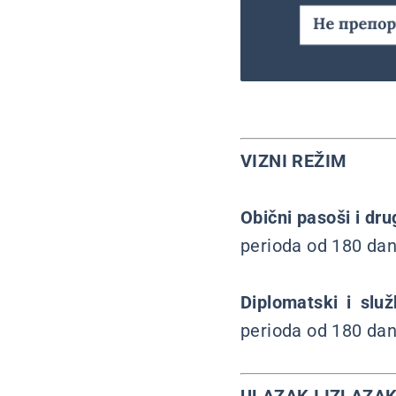
VIZNI REŽIM
Obični pasoši i dru
perioda od 180 da
Diplomatski i slu
perioda od 180 da