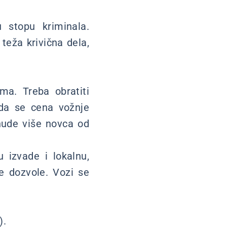
stopu kriminala.
teža krivična dela,
ma. Treba obratiti
 da se cena vožnje
nude više novca od
 izvade i lokalnu,
e dozvole. Vozi se
).