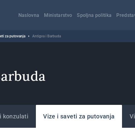
Главна
навигација
Naslovna
Ministarstvo
Spoljna politika
Predsta
veti za putovanja
Antigva i Barbuda
Barbuda
 konzulati
Vize i saveti za putovanja
Vi