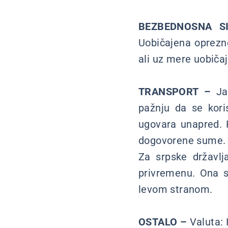
BEZBEDNOSNA S
Uobičajena oprezno
ali uz mere uobiča
TRANSPORT –
Jav
pažnju da se kori
ugovara unapred. 
dogovorene sume.
Za srpske državlj
privremenu. Ona s
levom stranom.
OSTALO –
Valuta: 