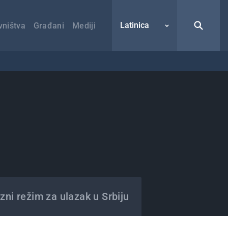
Latinica
vništva
Građani
Mediji
zni režim za ulazak u Srbiju