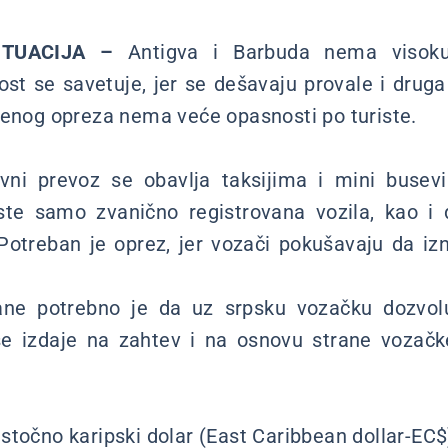
ITUACIJA –
Antigva i Barbuda nema visoku 
st se savetuje, jer se dešavaju provale i druga 
jenog opreza nema veće opasnosti po turiste.
ni prevoz se obavlja taksijima i mini busevi
ste samo zvanično registrovana vozila, kao i
Potreban je oprez, jer vozači pokušavaju da iz
ane potrebno je da uz srpsku vozačku dozvolu
e izdaje na zahtev i na osnovu strane vozačk
Istočno karipski dolar (East Caribbean dollar-EC$