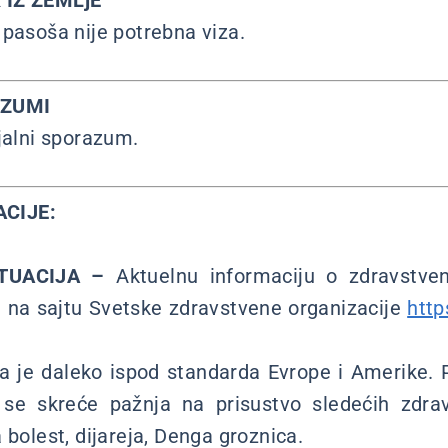
 IZ ZEMLjE
 pasoša nije potrebna viza.
AZUMI
jalni sporazum.
CIJE:
TUACIJA –
Aktuelnu informaciju o zdravstveno
 na sajtu Svetske zdravstvene organizacije
http
a je daleko ispod standarda Evrope i Amerike. 
se skreće pažnja na prisustvo sledećih zdra
 bolest, dijareja, Denga groznica.