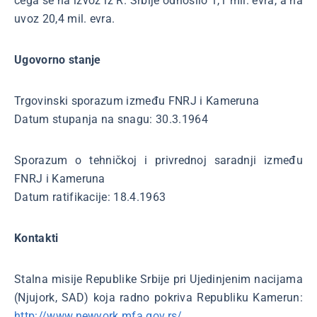
čega se na izvoz iz R. Srbije odnosilo 1,1 mil. evra, a na
uvoz 20,4 mil. evra.
Ugovorno stanje
Trgovinski sporazum između FNRJ i Kameruna
Datum stupanja na snagu: 30.3.1964
Sporazum o tehničkoj i privrednoj saradnji između
FNRJ i Kameruna
Datum ratifikacije: 18.4.1963
Kontakti
Stalna misije Republike Srbije pri Ujedinjenim nacijama
(Njujork, SAD) koja radno pokriva Republiku Kamerun:
http://www.newyork.mfa.gov.rs/