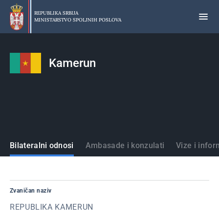
Preskoči
na
REPUBLIKA SRBIJA
MINISTARSTVO SPOLJNIH POSLOVA
glavni
deo
sadržaja
Kamerun
Države
Bilateralni odnosi
Ambasade i konzulati
Vize i infor
Zvaničan naziv
REPUBLIKA KAMERUN