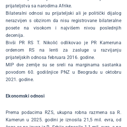
prijateljstva sa narodima Afrike.
Bilateralni odnosi su prijateljski ali je politički dijalog
nerazvijen s obzirom da nisu registrovane bilateralne
posete na visokom i najvišem nivou poslednjih
decenija.
Bivši PR RS T. Nikolić odlikovao je PR Kameruna
ordenom RS na lenti za zasluge u razvijanju
prijateljskih odnosa februara 2016. godine.
MIP dve zemlje su se sreli na marginama sastanka
povodom 60. godišnjice PNZ u Beogradu u oktobru
2021. godine.
Ekonomski odnosi
Prema podacima RZS, ukupna robna razmena sa R.
Kamerun u 2025. godini je iznosila 21,5 mil. evra, od