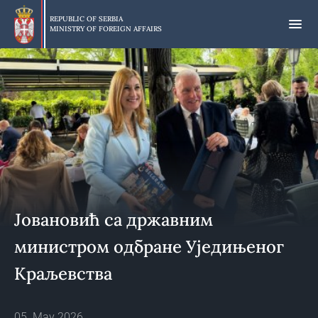
Skip
to
REPUBLIC OF SERBIA
MINISTRY OF FOREIGN AFFAIRS
main
content
Јовановић са државним
министром одбране Уједињеног
Краљевства
05. May 2026.