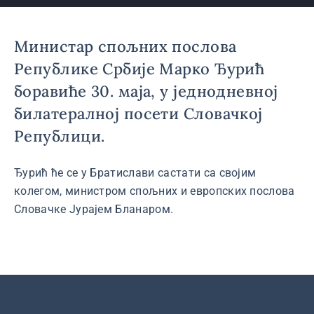
Министар спољних послова
Републике Србије Марко Ђурић
боравиће 30. маја, у једнодневној
билатералној посети Словачкој
Републици.
Ђурић ће се у Братислави састати са својим
колегом, министром спољних и европских послова
Словачке Јурајем Бланаром.