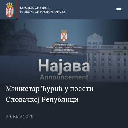
Skip
to
REPUBLIC OF SERBIA
MINISTRY OF FOREIGN AFFAIRS
main
content
Министар Ђурић у посети
Словачкој Републици
30. May 2026.