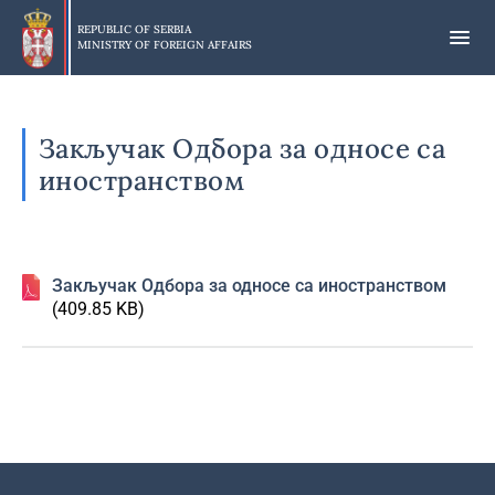
Skip
to
REPUBLIC OF SERBIA
MINISTRY OF FOREIGN AFFAIRS
main
content
Закључак Одбора за односе са
иностранством
Закључак Одбора за односе са иностранством
(409.85 KB)