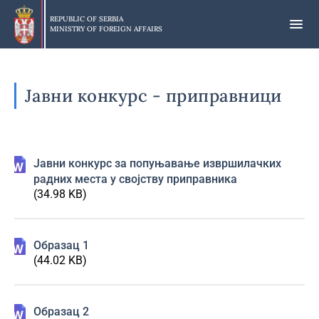
Skip
to
REPUBLIC OF SERBIA
MINISTRY OF FOREIGN AFFAIRS
main
content
Јавни конкурс - приправници
Јавни конкурс за попуњавање извршилачких
радних места у својству приправника
(34.98 KB)
Образац 1
(44.02 KB)
Образац 2