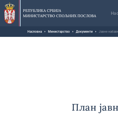
Прескочи
Гл
на
на
РЕПУБЛИКА СРБИЈА
главни
На
МИНИСТАРСТВО СПОЉНИХ ПОСЛОВА
део
садржаја
Мрвице
Насловна
Министарство
Документи
Јавне набав
План јав