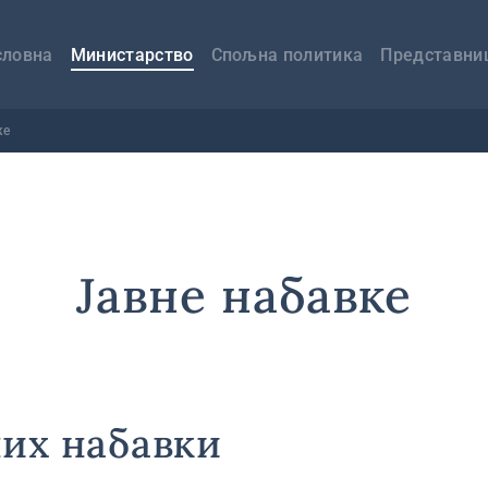
авна
вигација
словна
Министарство
Спољна политика
Представни
ке
Јавне набавке
них набавки