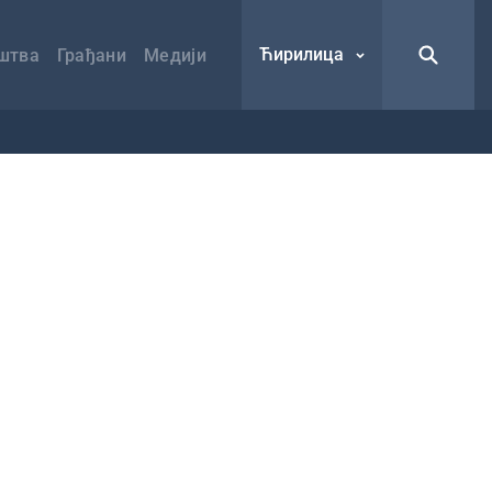
Ћирилица
штва
Грађани
Медији