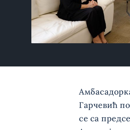
Амбасадорка
Гарчевић по
се са пред