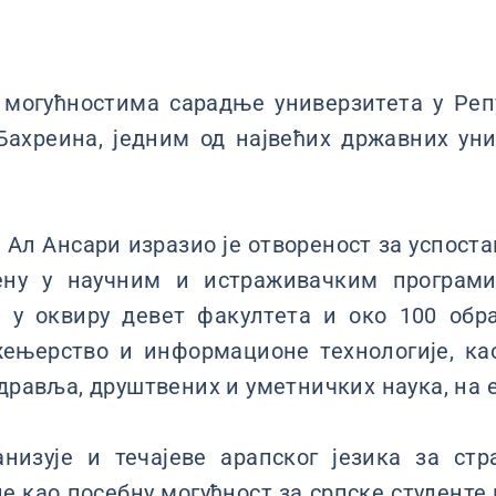
о могућностима сарадње универзитета у Реп
ахреина, једним од највећих државних унив
Ал Ансари изразио је отвореност за успос
мену у научним и истраживачким програм
 у оквиру девет факултета и око 100 обр
жењерство и информационе технологије, ка
здравља, друштвених и уметничких наука, на 
анизује и течајеве арапског језика за стр
е као посебну могућност за српске студент