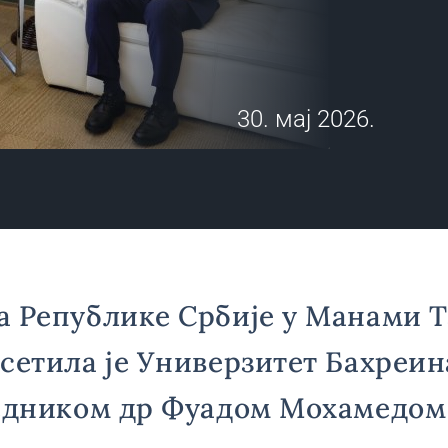
30. мај 2026.
 Републике Србије у Манами Т
сетила је Универзитет Бахреин
седником др Фуадом Мохамедом