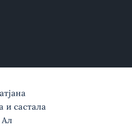
атјана
а и састала
 Ал