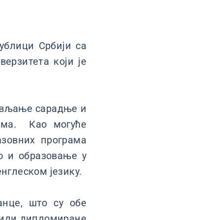
ублици Србији са
ерзитета који је
тављање сарадње и
има. Као могуће
азовних програма
о и образовање у
енглеском језику.
анце, што су обе
е или дипломиране