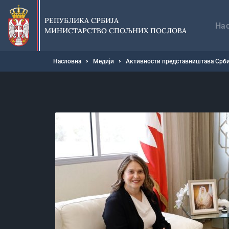
Прескочи
Гл
на
на
РЕПУБЛИКА СРБИЈА
главни
На
МИНИСТАРСТВО СПОЉНИХ ПОСЛОВА
део
садржаја
Мрвице
Насловна
Медији
Активности представништава Срби