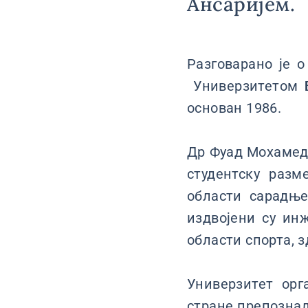
Ансаријем.
Разговарано је 
Универзитетом Б
основан 1986.
Др Фуад Мохамед 
студентску раз
области сарадње
издвојени су ин
области спорта, 
Универзитет орг
стране препознал