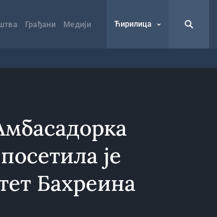
Ћирилица
штва
Грађани
Медији
Амбасадорка
посетила је
тет Бахреина