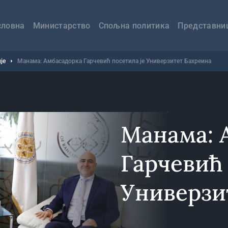
авна
вигација
словна
Министарство
Спољна политика
Представни
је
Манама: Амбасадорка Гарчевић посетила је Универзитет Бахреина
Манама: 
Гарчевић 
Универзи