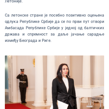
Летоније.
Са летонске стране је посебно позитивно оцењена
одлука Републике Србије да се по први пут отвори
Амбасада Републике Србије у једној од балтичких
држава и спремност за даље јачање сарадње
између Београда и Риге.