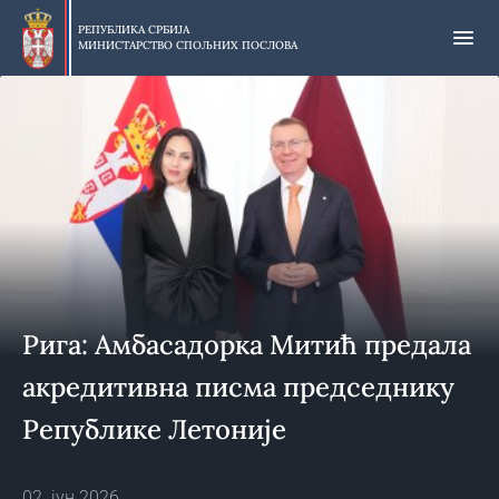
Прескочи
на
РЕПУБЛИКА СРБИЈА
МИНИСТАРСТВО СПОЉНИХ ПОСЛОВА
главни
део
садржаја
Рига: Амбасадорка Митић предала
акредитивна писма председнику
Републике Летоније
02. јун 2026.