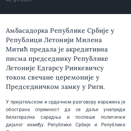
Амбасадорка Републике Србије у
Републици Летонији Милена
Митић предала је акредитивна
писма председнику Републике
Летоније Едгарсу Ринкевичсу
током свечане церемоније у
Председничком замку у Риги.
У пријатељском и срдачном разговору изражена је
обострана спремност да се даље унапреди
билатерална сарадња и поспеши политички
дијалог између Републике Србије и Републике