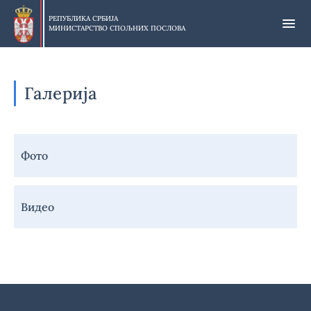
Прескочи
на
РЕПУБЛИКА СРБИЈА
МИНИСТАРСТВО СПОЉНИХ ПОСЛОВА
главни
део
садржаја
Галерија
Навигација
Фото
-
Галерија
Видео