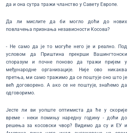
да и она сутра тражи чланство у Савету Европе.
Да ли мислите да би могло доћи до нових
повлачења признања независности Косова?
- Не само да је то могуће него је и реално. Под
условом да Приштина прекрши Вашингтонски
споразум и почне поново да тражи пријем у
међународне организације. Није ово никаква
претња, ми само тражимо да се поштује оно што је
већ договорено. А ако се не поштује, знаћемо да
одговоримо.
Јесте ли ви уопште оптимиста да ће у скорије
време - неки помињу наредну годину - доћи до
решења за косовски чвор? Видимо да су и ЕУ и