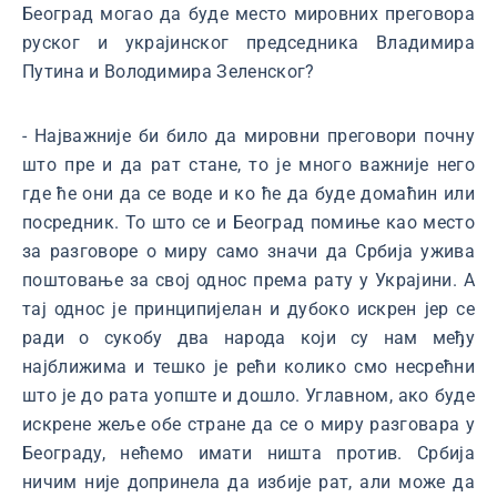
Београд могао да буде место мировних преговора
руског и украјинског председника Владимира
Путина и Володимира Зеленског?
- Најважније би било да мировни преговори почну
што пре и да рат стане, то је много важније него
где ће они да се воде и ко ће да буде домаћин или
посредник. То што се и Београд помиње као место
за разговоре о миру само значи да Србија ужива
поштовање за свој однос према рату у Украјини. А
тај однос је принципијелан и дубоко искрен јер се
ради о сукобу два народа који су нам међу
најближима и тешко је рећи колико смо несрећни
што је до рата уопште и дошло. Углавном, ако буде
искрене жеље обе стране да се о миру разговара у
Београду, нећемо имати ништа против. Србија
ничим није допринела да избије рат, али може да