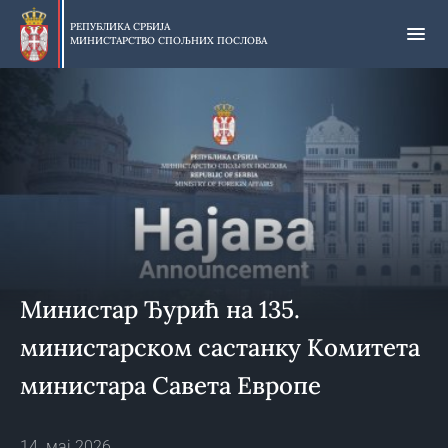
Прескочи
на
РЕПУБЛИКА СРБИЈА
МИНИСТАРСТВО СПОЉНИХ ПОСЛОВА
главни
део
садржаја
Министар Ђурић на 135.
министарском састанку Комитета
министара Савета Европе
14. мај 2026.