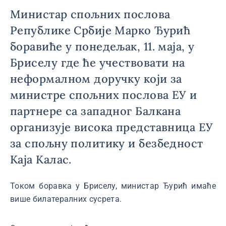
Министар спољних послова
Републике Србије Марко Ђурић
боравиће у понедељак, 11. маја, у
Бриселу где ће учествовати на
неформалном доручку који за
министре спољних послова ЕУ и
партнере са западног Балкана
организује висока представница ЕУ
за спољну политику и безбедност
Каја Калас.
Током боравка у Бриселу, министар Ђурић имаће
више билатералних сусрета.