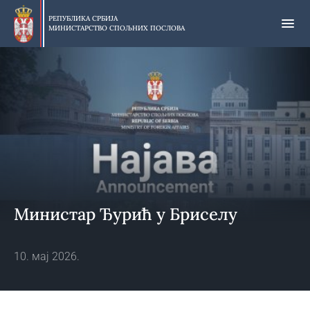
Прескочи
на
РЕПУБЛИКА СРБИЈА
МИНИСТАРСТВО СПОЉНИХ ПОСЛОВА
главни
део
садржаја
Министар Ђурић у Бриселу
10. мај 2026.