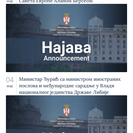
Савета Европе Аланом Берсеом
мар
04
Министар Ђурић са министром иностраних
послова и међународне сарадње у Влади
мар
националног јединства Државе Либије