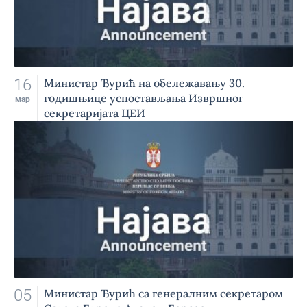
16
Министар Ђурић на обележавању 30.
годишњице успостављања Извршног
мар
секретаријата ЦЕИ
05
Министар Ђурић са генералним секретаром