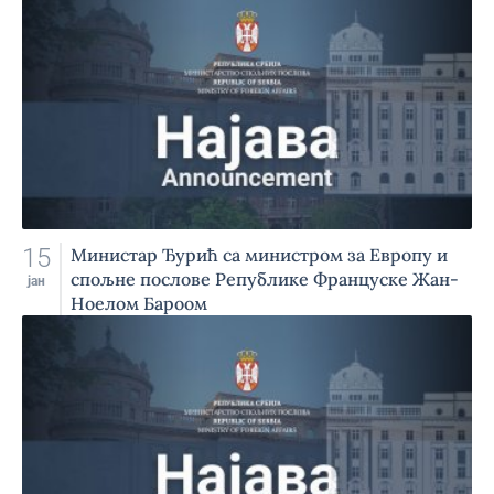
15
Министар Ђурић са министром за Европу и
спољне послове Републике Француске Жан-
јан
Ноелом Бароом