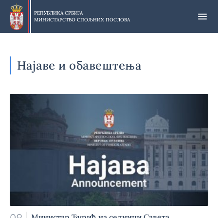
Прескочи
на
РЕПУБЛИКА СРБИЈА
МИНИСТАРСТВО СПОЉНИХ ПОСЛОВА
главни
део
садржаја
Најаве и обавештења
Министар Ђурић на седници Савета