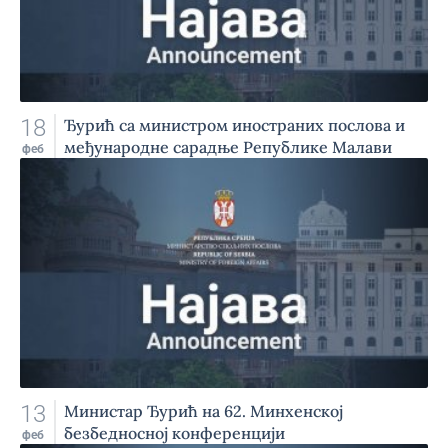
18
Ђурић са министром иностраних послова и
међународне сарадње Републике Малави
феб
13
Министар Ђурић на 62. Минхенској
безбедносној конференцији
феб