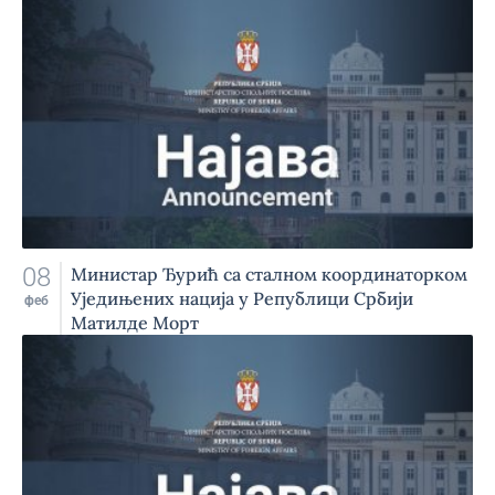
08
Министар Ђурић са сталном координаторком
Уједињених нација у Републици Србији
феб
Матилде Морт