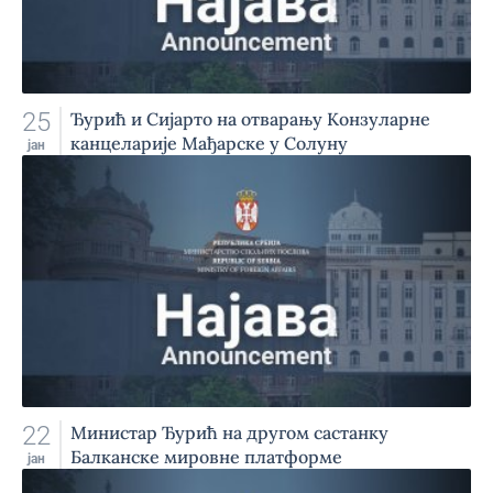
25
Ђурић и Сијарто на отварању Конзуларне
канцеларије Мађарске у Солуну
јан
22
Министар Ђурић на другом састанку
Балканске мировне платформе
јан