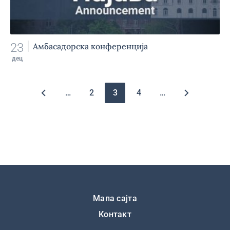
23
Амбасадорска конференција
дец
Pagination
…
2
3
4
…
Подножје
Мапа сајта
Контакт