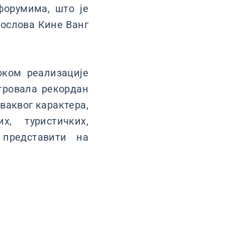
форумима, што је
послова Кине Ванг
ком реализације
стровала рекордан
ваквог карактера,
х, туристичких,
 представити на