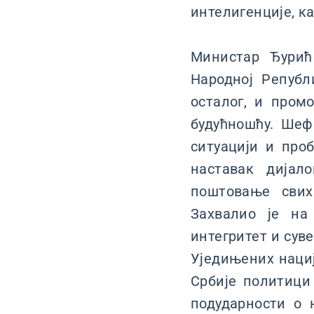
интелигенције, к
Министар Ђурић
Народној Републ
осталог, и пром
будућношћу. Шеф
ситуацији и про
наставак дијал
поштовање свих
Захвалио је на
интегритет и сув
Уједињених нациј
Србије политици
подударности о 