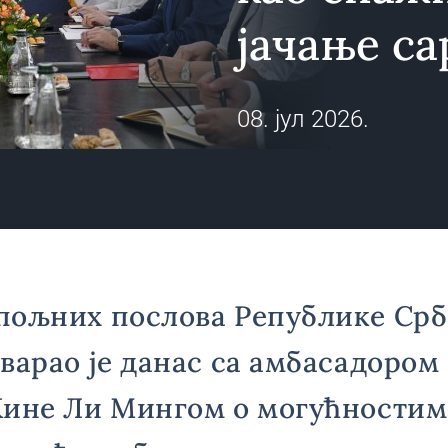
јачање с
08. јул 2026.
пољних послова Републике Срб
варао је данас са амбасадором
Кине Ли Мингом о могућностим