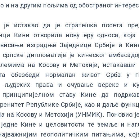
ао и на другим пољима од обостраног интерес
 је истакао да је стратешка посета пре
ици Кини отворила нову еру односа, која 
овисање изградње Заједнице Србије и Кин
 српске дипломатије је кинеског амбасад
блемима на Косову и Метохији, истакавши
ога обезбеди нормалан живот Срба у п
 људских права и очување верске и ку
 принципијелном ставу Кине да подржав
еренитет Републике Србије, као и даље фун
а на Косову и Метохији (УНМИК). Поновио је
 једне Кине и целовитости те земље и наг
најважнијим геополитичким питањима, кој