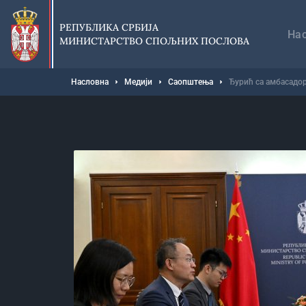
Прескочи
Гл
на
на
РЕПУБЛИКА СРБИЈА
главни
На
МИНИСТАРСТВО СПОЉНИХ ПОСЛОВА
део
садржаја
Мрвице
Насловна
Медији
Саопштења
Ђурић са амбасадор