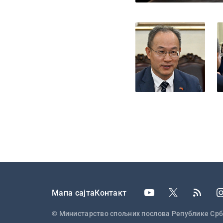
Подножје
Мапа сајта
Контакт
© Министарство спољних послова Републике Срб