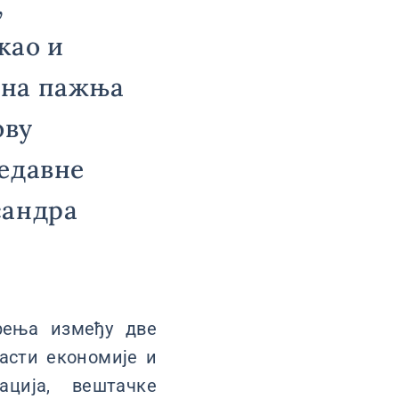
,
као и
бна пажња
ову
недавне
сандра
рења између две
асти економије и
ација, вештачке