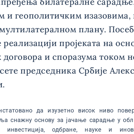
апређења билатералне сарадње
 и геополитичким изазовима, 
 мултилатералном плану. Посе
е реализацији пројеката на осн
 договора и споразума током 
сете председника Србије Алек
и.
онстатовано да изузетно висок ниво пове
ља снажну основу за јачање сарадње у обл
х инвестиција, одбране, науке и инов