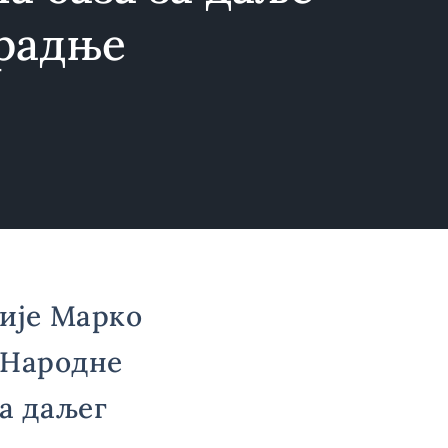
арадње
ије Марко
 Народне
а даљег