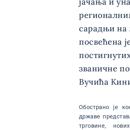
јачања и ун
регионалним
сарадњи на
посвећена ј
постигнутих
званичне по
Вучића Кин
Обострано је к
државе представ
трговине, нови