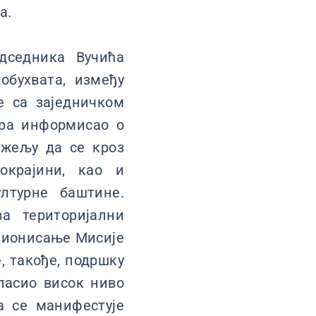
а.
дседника Вучића
обухвата, између
е са заједничком
ора информисао о
 жељу да се кроз
окрајини, као и
лтурне баштине.
а територијални
кционисање Мисије
, такође, подршку
ласио висок ниво
а се манифестује