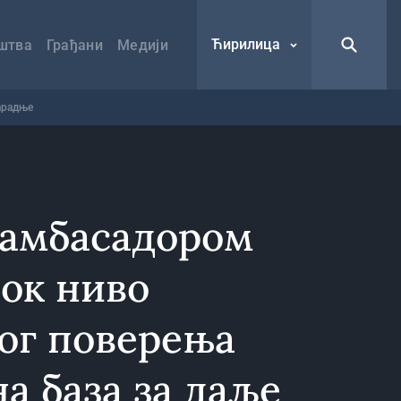
Ћирилица
штва
Грађани
Медији
арадње
 амбасадором
сок ниво
ог поверења
а база за даље