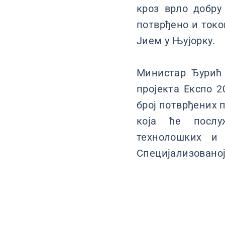
кроз врло добру
потврђено и токо
Јием у Њујорку.
Министар Ђурић
пројекта Експо 2
број потврђених 
која ће послуж
технолошких и 
Специјализованој