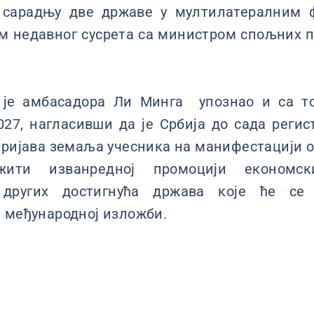
 сарадњу две државе у мултилатералним 
м недавног сусрета са министром спољних 
 је амбасадора Ли Минга упознао и са то
027, нагласивши да је Србија до сада реги
пријава земаља учесника на манифестацији о
ити изванредној промоцији економски
других достигнућа држава које ће се
 међународној изложби.