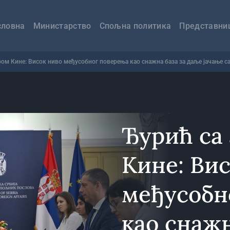
авна
вигација
словна
Министарство
Спољна политика
Представни
ом Кине: Висок ниво међусобног поверења као снажна база за даље јачање с
Ђурић са
Кине: Ви
међусобн
као снажн