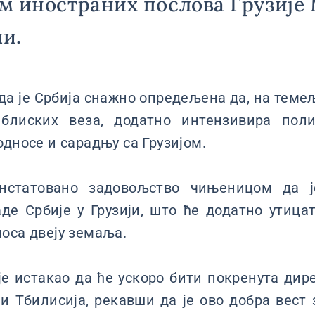
м иностраних послова Грузије
и.
 да је Србија снажно опредељена да, на тем
 блиских веза, додатно интензивира поли
односе и сарадњу са Грузијом.
онстатовано задовољство чињеницом да ј
де Србије у Грузији, што ће додатно утица
оса двеју земаља.
е истакао да ће ускоро бити покренута дир
и Тбилисија, рекавши да је ово добра вест