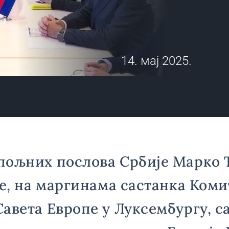
14. мај 2025.
пољних послова Србије Марко 
је, на маргинама састанка Коми
авета Европе у Луксембургу, с