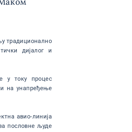
 Маком
ељу традиционално
тички дијалог и
е у току процес
ти на унапређење
ектна авио-линија
 за пословне људе