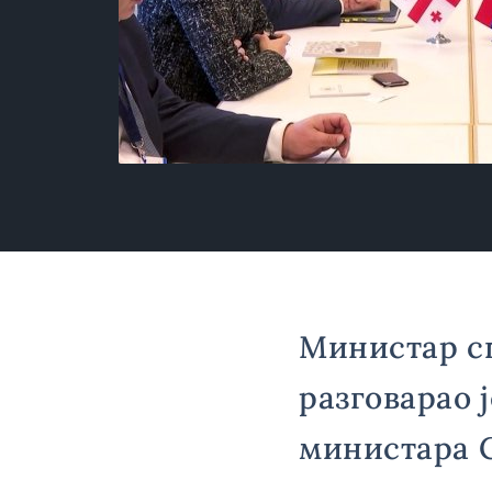
Министар с
разговарао 
министара С