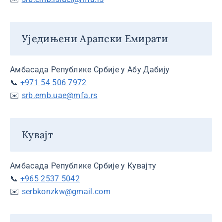
Уједињени Арапски Емирати
Амбасада Републике Србије у Абу Дабију
📞
+971 54 506 7972
✉️
srb.emb.uae@mfa.rs
Кувајт
Амбасада Републике Србије у Кувајту
📞
+965 2537 5042
✉️
serbkonzkw@gmail.com