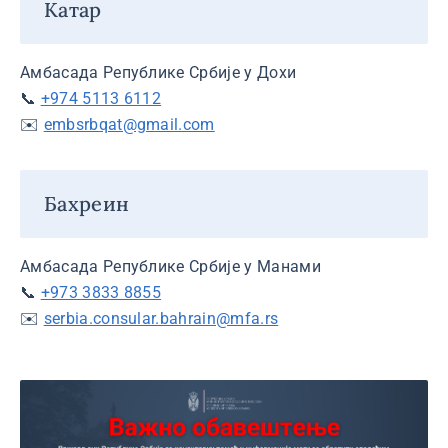
Катар
Амбасада Републике Србије у Дохи
📞
+974 5113 6112
✉️
embsrbqat@gmail.com
Бахреин
Амбасада Републике Србије у Манами
📞
+973 3833 8855
✉️
serbia.consular.bahrain@mfa.rs