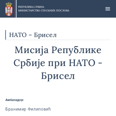
Прескочи
на
РЕПУБЛИКА СРБИЈА
МИНИСТАРСТВО СПОЉНИХ ПОСЛОВА
главни
део
садржаја
НАТО – Брисел
Мисија Републике
Србије при HATO -
Брисел
Амбасадор:
Бранимир Филиповић