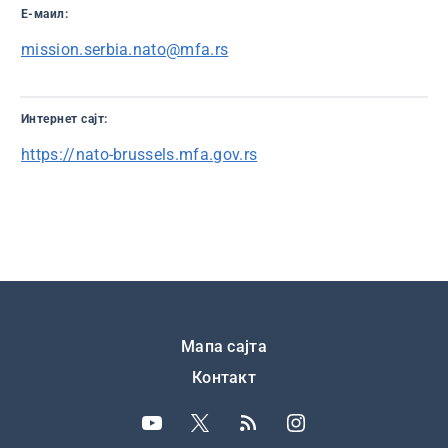
Е-маил:
mission.serbia.nato@mfa.rs
Интернет сајт:
https://nato-brussels.mfa.gov.rs
Подножје
Мапа сајта
Контакт