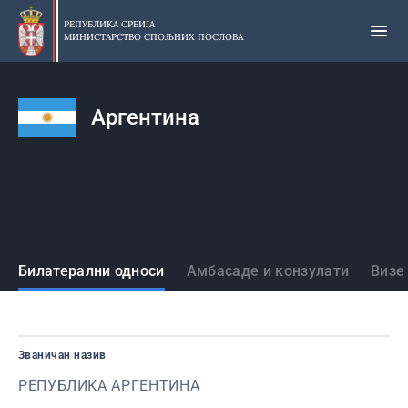
Прескочи
на
РЕПУБЛИКА СРБИЈА
МИНИСТАРСТВО СПОЉНИХ ПОСЛОВА
главни
део
садржаја
Аргентина
Државе
Билатерални односи
Амбасаде и конзулати
Визе
Званичан назив
РЕПУБЛИКА АРГЕНТИНА