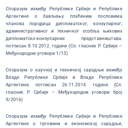
Споразум између Републике Србије и Републике
Аргентине о бављењу плаћеним пословима
чланова породица дипломатског, конзуларног,
административног и техничког особља њихових
дипломатско-конзуларних представништава,
потписан 8.10.2012. године (Сл. гласник Р. Србије –
Међународни уговори 1/13)
Споразум о научној и техничкој сарадњи између
Владе Републике Србије и Владе Републике
Аргентине, потписан 26.11.2014. године (Сл.
гласник Р. Србије – Међународни уговори број
9/2016)
Споразум између Републике Србије и Републике
Аргентине о трговини и економској сарадњи,