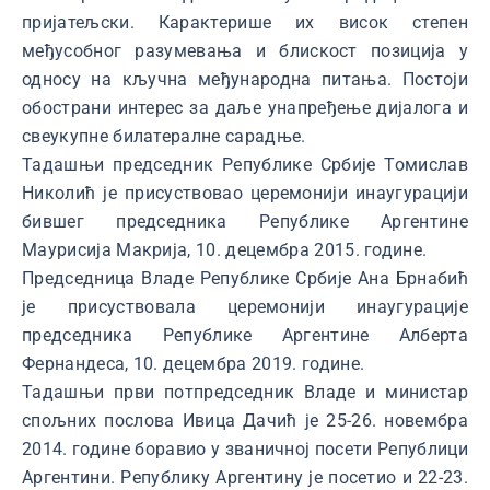
пријатељски. Карактерише их висок степен
међусобног разумевања и блискост позиција у
односу на кључна међународна питања. Постоји
обострани интерес за даље унапређење дијалога и
свеукупне билатералне сарадње.
Тадашњи председник Републике Србије Томислав
Николић је присуствовао церемонији инаугурацији
бившег председника Републике Аргентине
Маурисија Макрија, 10. децембра 2015. године.
Председница Владе Републике Србије Ана Брнабић
је присуствовала церемонији инаугурације
председника Републике Аргентине Алберта
Фернандеса, 10. децембра 2019. године.
Тадашњи први потпредседник Владе и министар
спољних послова Ивица Дачић је 25-26. новембра
2014. године боравио у званичној посети Републици
Аргентини. Републику Аргентину је посетио и 22-23.