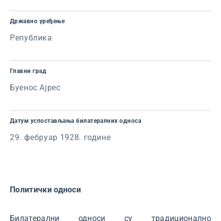
Државно уређење
Република
Главни град
Буенос Ајрес
Датум успостављања билатералних односа
29. фебруар 1928. године
Политички односи
Билатерални односи су традиционално