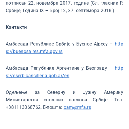
потписан 22. новембра 2017. године (Сл. гласник Р.
Србије, Година IX – Број 12, 27. септембра 2018.)
Контакти
Амбасада Рeпублике Србије у Буенос Ајресу –
http
s://buenosaires.mfa.gov.rs
Амбасада Републике Аргентине у Београду –
http
s://eserb.cancilleria.gob.ar/en
Одељење за Северну и Јужну Америку
Министарства спољних послова Србије: Тел:
+381113068762, Е-пошта:
oam@mfa.rs