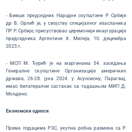
- Бивши председник Народне скупштине Р. Србије
др В. Орлић је, у својству специјалног изасланика
ПР Р. Србије, присуствовао церемонији инаугурације
председника Аргентине Х. Милеја, 10. децембра
2023.г.
- МСП М. Ђурић је на маргинама 54. заседања
Генералне скупштине Организације америчких
држава, 26-28. јуна 2024. у Асунсиону, Парагвај,
имао билатерални састанак са тадашњом МИП Д.
Мондино.
Економски односи
Према подацима РЗС, укупна робна размена са Р.