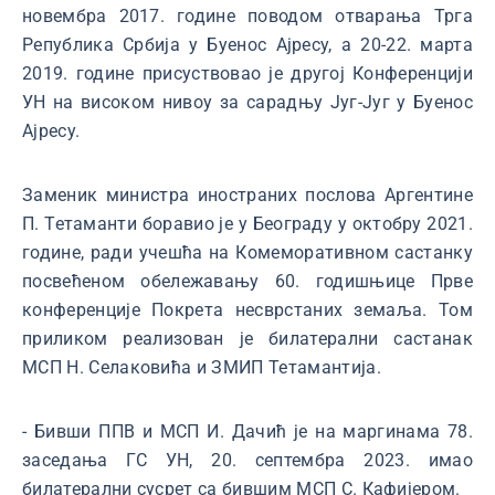
новембра 2017. године поводом отварања Трга
Република Србија у Буенос Ајресу, а 20-22. марта
2019. године присуствовао је другој Конференцији
УН на високом нивоу за сарадњу Југ-Југ у Буенос
Ајресу.
Заменик министра иностраних послова Аргентине
П. Тетаманти боравио је у Београду у октобру 2021.
године, ради учешћа на Комеморативном састанку
посвећеном обележавању 60. годишњице Прве
конференције Покрета несврстаних земаља. Том
приликом реализован је билатерални састанак
МСП Н. Селаковића и ЗМИП Тетамантија.
- Бивши ППВ и МСП И. Дачић је на маргинама 78.
заседања ГС УН, 20. септембра 2023. имао
билатерални сусрет са бившим МСП С. Кафијером.