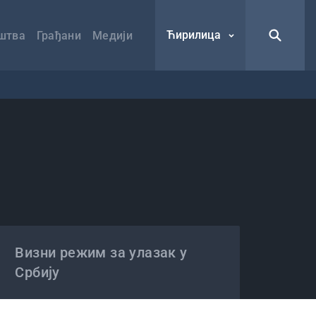
Ћирилица
штва
Грађани
Медији
Визни режим за улазак у
Србију