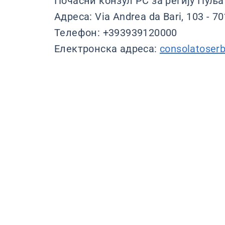
Почасни конзул РС за регију Пуља 
Адреса: Via Andrea da Bari, 103 - 70
Телефон: +393939120000
Електронска адреса:
consolatoser