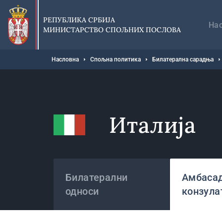
Прескочи
Гл
на
на
РЕПУБЛИКА СРБИЈА
главни
На
МИНИСТАРСТВО СПОЉНИХ ПОСЛОВА
део
садржаја
Мрвице
Насловна
Спољна политика
Билатерална сарадња
Италија
Државе
Билатерални
Амбасад
односи
конзула