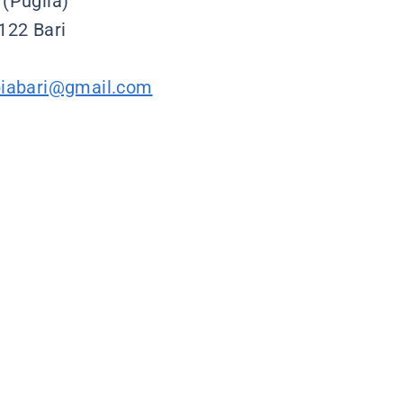
(Puglia)
122 Bari
biabari@gmail.com