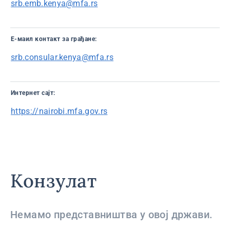
srb.emb.kenya@mfa.rs
E-маил контaкт за грађане:
srb.consular.kenya@mfa.rs
Интернет сајт:
https://nairobi.mfa.gov.rs
Конзулат
Немамо представништва у овој држави.