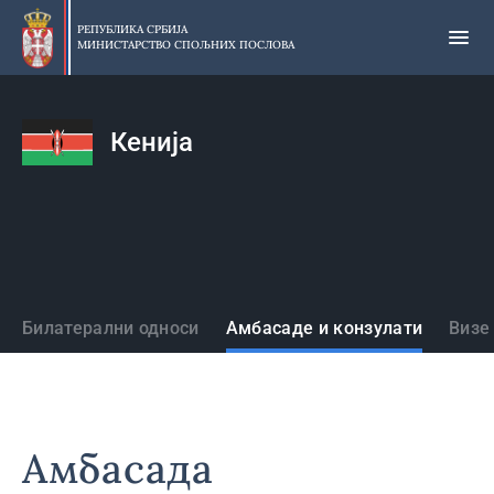
Прескочи
на
РЕПУБЛИКА СРБИЈА
МИНИСТАРСТВО СПОЉНИХ ПОСЛОВА
главни
део
садржаја
Кенија
Државе
Билатерални односи
Амбасаде и конзулати
Визе
Амбасада