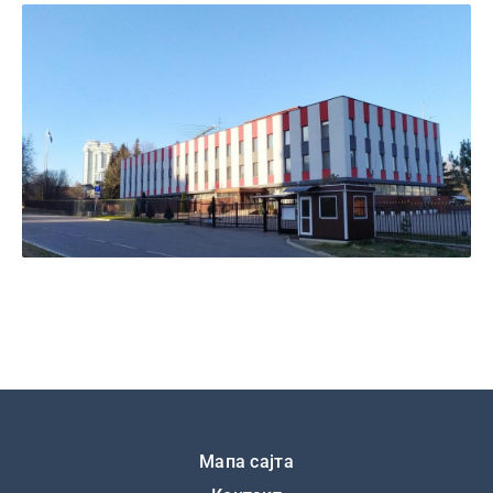
Подножје
Мапа сајта