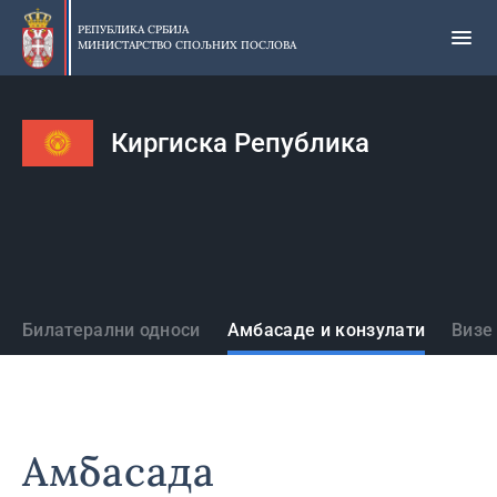
Прескочи
на
РЕПУБЛИКА СРБИЈА
МИНИСТАРСТВО СПОЉНИХ ПОСЛОВА
главни
део
садржаја
Киргиска Република
Државе
Билатерални односи
Амбасаде и конзулати
Визе
Амбасада