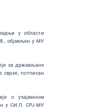
радњи у области
8., објављен у МУ
еје за држављане
е сврхе, потписан
је о узајамном
ен у СИ.Л. СРЈ-МУ