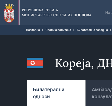
Прескочи
Гл
на
на
РЕПУБЛИКА СРБИЈА
главни
На
МИНИСТАРСТВО СПОЉНИХ ПОСЛОВА
део
садржаја
Мрвице
Насловна
Спољна политика
Билатерална сарадња
Кореја, Д
Државе
Билатерални
Амбасад
односи
конзула