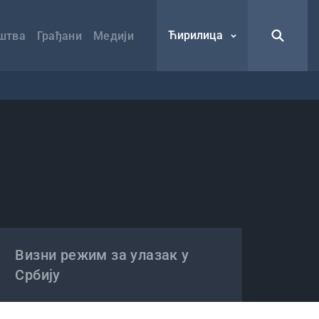
Ћирилица
штва
Грађани
Медији
Визни режим за улазак у
Србију