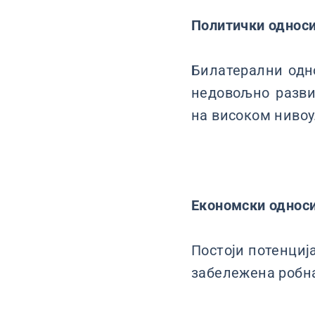
Политички однос
Билатерални одно
недовољно разви
на високом нивоу
Економски однос
Постоји потенциј
забележена робна