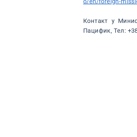
o/en/foreign-miss
Контакт у Минис
Пацифик, Тел: +38