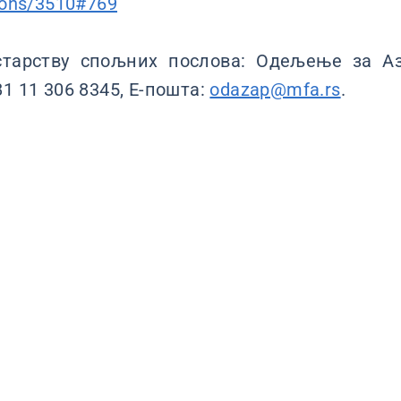
ions/3510#769
тарству спољних послова: Одељење за Ази
1 11 306 8345, Е-пошта:
odazap@mfa.rs
.