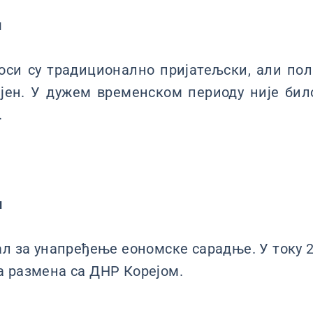
и
си су традиционално пријатељски, али пол
јен. У дужем временском периоду није бил
.
и
ал за унапређење еономске сарадње. У току 2
 размена са ДНР Корејом.