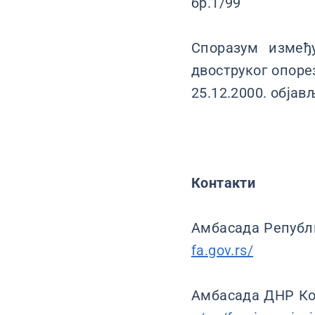
бр.1/99
Споразум измеђ
двоструког опоре
25.12.2000. објав
Контакти
Амбасада Републи
fa.gov.rs/
Амбасада ДНР Кор