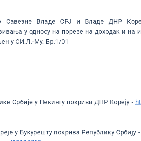
у Савезне Владе СРЈ и Владе ДНР Коре
зивања у односу на порезе на доходак и на 
љен у СИ.Л.-Му. Бр.1/01
ке Србије у Пекингу покрива ДНР Кореју -
h
еје у Букурешту покрива Републику Србију 