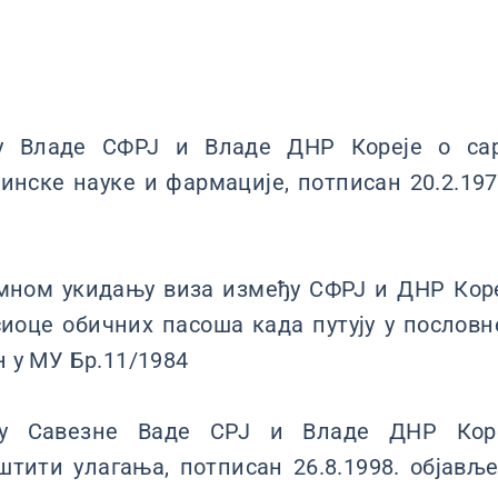
у Владе СФРЈ и Владе ДНР Кореје о са
инске науке и фармације, потписан 20.2.197
амном укидању виза између СФРЈ и ДНР Кор
иоце обичних пасоша када путују у пословн
н у МУ Бр.11/1984
ђу Савезне Ваде СРЈ и Владе ДНР Коре
тити улагања, потписан 26.8.1998. објављ