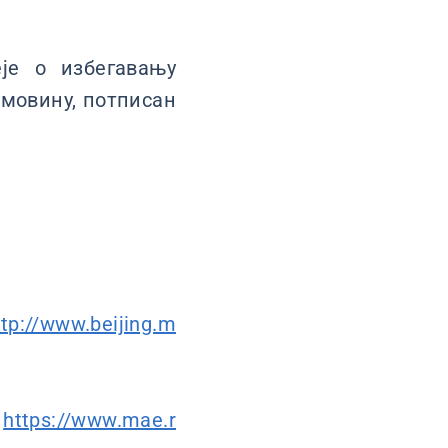
је о избегавању
имовину, потписан
ttp://www.beijing.m
-
https://www.mae.r