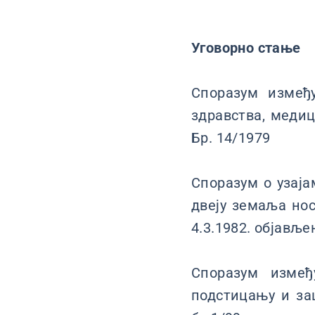
Уговорно стање
Споразум измеђ
здравства, медиц
Бр. 14/1979
Споразум о узај
двеју земаља нос
4.3.1982. објавље
Споразум изме
подстицању и заш