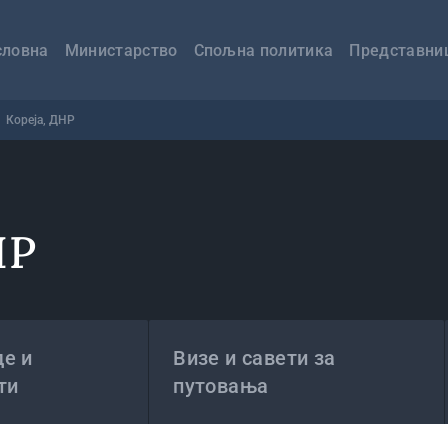
авна
вигација
словна
Министарство
Спољна политика
Представни
Кореја, ДНР
НР
е и
Визе и савети за
ти
путовања