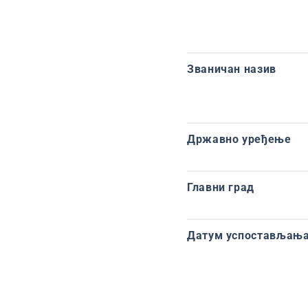
Званичан назив
Државно уређење
Главни град
Датум успостављања