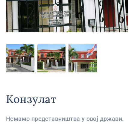
Конзулат
Немамо представништва у овој држави.