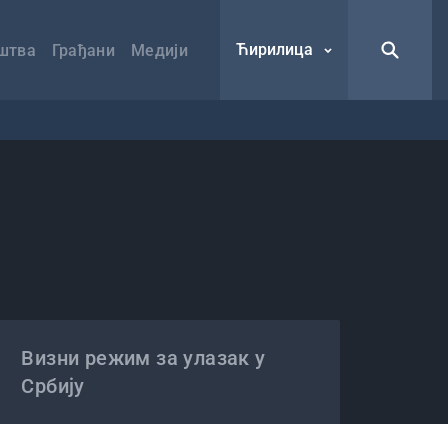
Ћирилица
штва
Грађани
Медији
Визни режим за улазак у
Србију