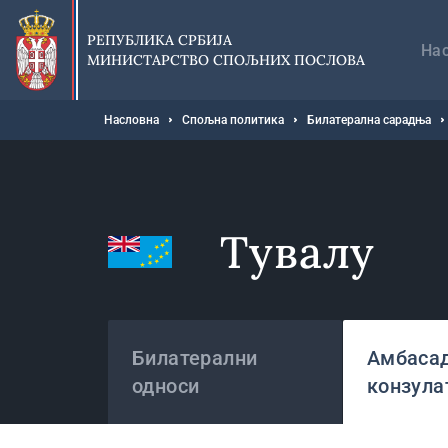
Прескочи
Гл
на
на
РЕПУБЛИКА СРБИЈА
главни
На
МИНИСТАРСТВО СПОЉНИХ ПОСЛОВА
део
садржаја
Мрвице
Насловна
Спољна политика
Билатерална сарадња
Тувалу
Државе
Билатерални
Амбасад
односи
конзула