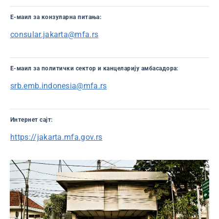
Е-маил за конзуларна питања:
consular.jakarta@mfa.rs
Е-маил за политички сектор и канцеларију амбасадора:
srb.emb.indonesia@mfa.rs
Интернет сајт:
https://jakarta.mfa.gov.rs