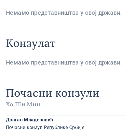
Немамо представништва у овој држави.
Конзулат
Немамо представништва у овој држави.
Почасни конзули
Хо Ши Мин
Драган Младеновић
Почасни конзул Републике Србије