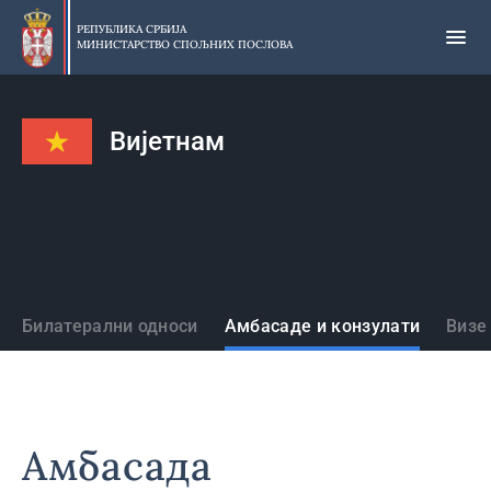
Прескочи
на
РЕПУБЛИКА СРБИЈА
МИНИСТАРСТВО СПОЉНИХ ПОСЛОВА
главни
део
садржаја
Вијетнам
Државе
Билатерални односи
Амбасаде и конзулати
Визе
Амбасада