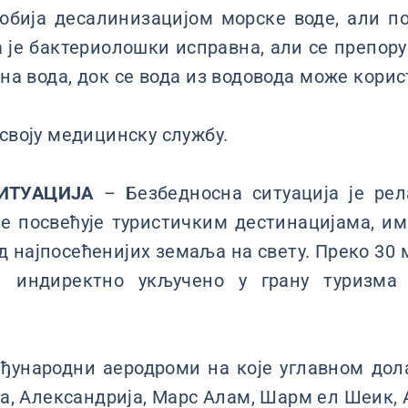
обија десалинизацијом морске воде, али п
а је бактериолошки исправна, али се препоруч
а вода, док се вода из водовода може кори
 своју медицинску службу.
ИТУАЦИЈА
– Безбедносна ситуација је рел
 посвећује туристичким дестинацијама, има
од најпосећенијих земаља на свету. Преко 30
и индиректно укључено у грану туризма 
ђународни аеродроми на које углавном дол
да, Александрија, Марс Алам, Шарм ел Шеик, 