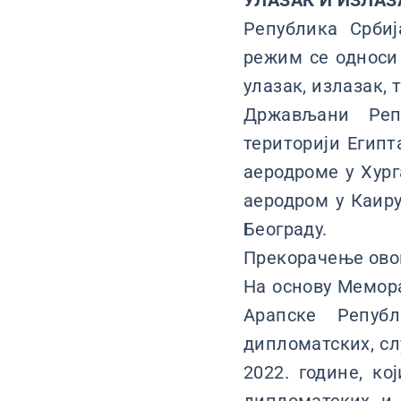
УЛАЗАК И ИЗЛАЗ
Република Срби
режим се односи 
улазак, излазак, 
Држављани Реп
територији Египт
аеродроме у Хур
аеродром у Каиру
Београду.
Прекорачење ово
На основу Мемор
Арапске Репуб
дипломатских, сл
2022. године, к