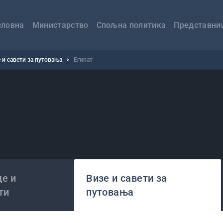
авна
вигација
словна
Министарство
Спољна политика
Представни
 и савети за путовања
Египат
е и
Визе и савети за
ти
путовања