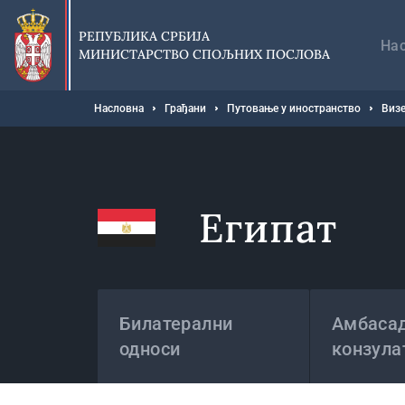
Прескочи
Гл
на
на
РЕПУБЛИКА СРБИЈА
главни
На
МИНИСТАРСТВО СПОЉНИХ ПОСЛОВА
део
садржаја
Мрвице
Насловна
Грађани
Путовање у иностранство
Визе
Египат
Државе
Билатерални
Амбасад
односи
конзула