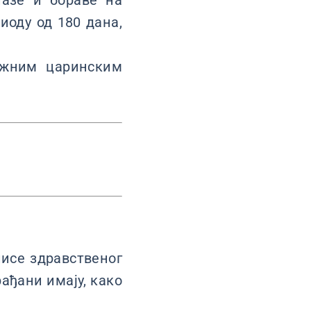
азе и бораве на
иоду од 180 дана,
ежним царинским
исе здравственог
ађани имају, како