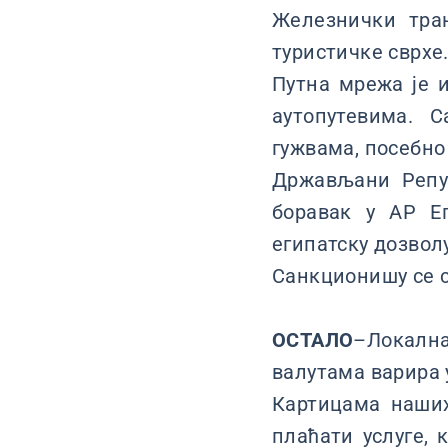
Железнички тра
туристичке сврхе
Путна мрежа је и
аутопутевима. 
гужвама, посебно 
Држављани Репуб
боравак у АР Е
египатску дозвол
Санкционишу се с
ОСТАЛО
–Локална
валутама варира 
Картицама наших 
плаћати услуге, 