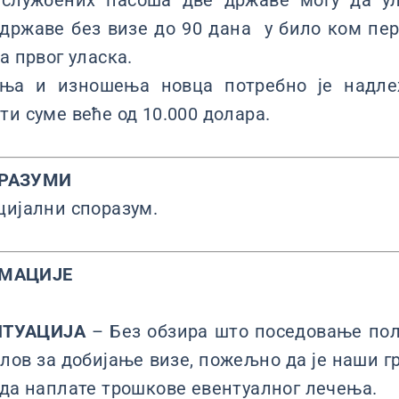
 службених пасоша две државе могу да ул
 државе без визе до 90 дана у било ком пер
а првог уласка.
ња и изношења новца потребно је надл
ти суме веће од 10.000 долара.
РАЗУМИ
цијални споразум.
РМАЦИЈЕ
ИТУАЦИЈА
– Без обзира што поседовање пол
слов за добијање визе, пожељно да је наши гр
 да наплате трошкове евентуалног лечења.