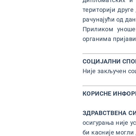
дипломатских и
територији друге
рачунајући од дан
Приликом уноше
органима пријави
СОЦИЈАЛНИ СПО
Није закључен со
КОРИСНЕ ИНФО
ЗДРАВСТВЕНА С
осигурања није у
би касније могли