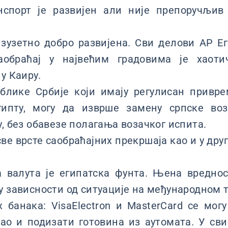
нспорт је развијен али није препоручљив
.
зузетно добро развијена. Сви делови АР Е
Саобраћај у највећим градовима је хаоти
у Каиру.
лике Србије који имају регулисан привр
гипту, могу да изврше замену српске воз
у, без обавезе полагања возачког испита.
ве врсте саобраћајних прекршаја као и у др
 валута је египатска фунта. Њена вредно
у зависности од ситуације на међународном 
банака: VisaElectron и MasterCard се мог
као и подизати готовина из аутомата. У св