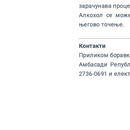
зарачунава проце
Алкохол се може
његово точење.
Контакти
Приликом боравка
Амбасади Републ
2736-0691 и елек