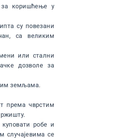
 за коришћење у
гипта су повезани
чан, са великим
емени или стални
ачке дозволе за
угим земљама.
ст према чврстим
тржишту.
у куповати робе и
им случајевима се