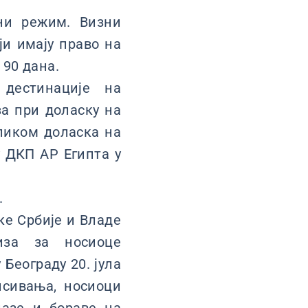
ни режим. Визни
ји имају право на
 90 дана.
дестинације на
за при доласку на
ликом доласка на
у ДКП АР Египта у
.
е Србије и Владе
иза за носиоце
Београду 20. јула
исивања, носиоци