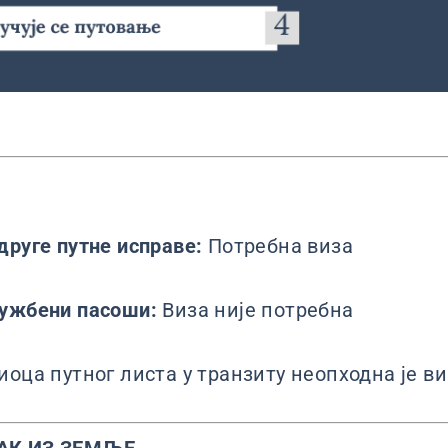
друге путне исправе:
Потребна виза
лужбени пасоши:
Виза није потребна
иоца путног листа у транзиту неопходна је в