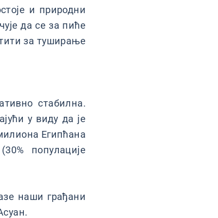
остоје и природни
ује да се за пиће
стити за туширање
ативно стабилна.
јући у виду да је
 милиона Египћана
(30% популације
азе наши грађани
Асуан.