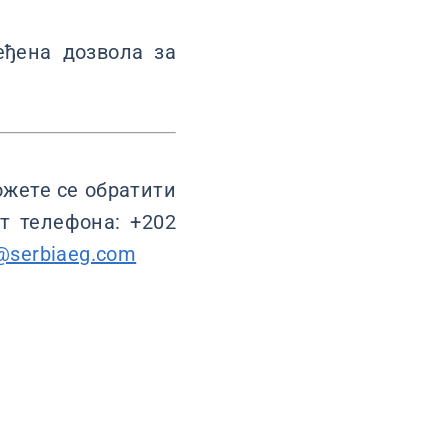
еђена дозвола за
ожете се обратити
т телефона: +202
@serbiaeg.com