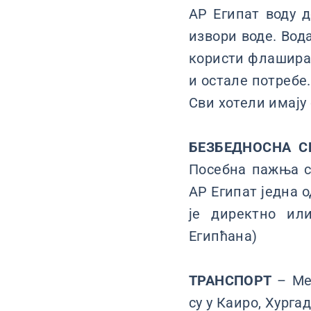
АР Египат воду д
извори воде. Вод
користи флаширан
и остале потребе.
Сви хотели имају
БЕЗБЕДНОСНА С
Посебна пажња се
АР Египат једна 
је директно ил
Египћана)
ТРАНСПОРТ
– Ме
су у Каиро, Хурга