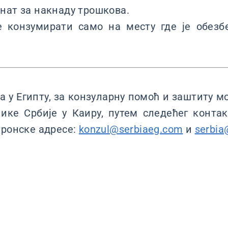
нат за накнаду трошкова.
 конзумирати само на месту где је обезб
 у Египту, за конзуларну помоћ и заштиту м
ике Србије у Каиру, путем следећег контак
тронске адресе:
konzul@serbiaeg.com
и
serbia