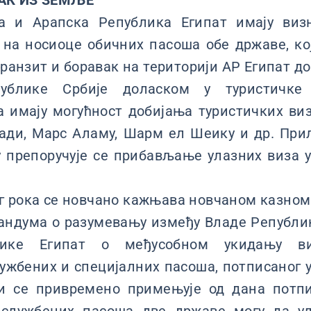
АК ИЗ ЗЕМЉЕ
ја и Арапска Република Египат имају виз
на носиоце обичних пасоша обе државе, ко
транзит и боравак на територији АР Египат до
ублике Србије доласком у туристичке 
а имају могућност добијања туристичких ви
гади, Марс Аламу, Шарм ел Шеику и др. При
 препоручује се прибављање улазних виза 
г рока се новчано кажњава новчаном казном
андума о разумевању између Владе Републик
лике Египат о међусобном укидању в
ужбених и специјалних пасоша, потписаног у 
оји се привремено примењује од дана потп