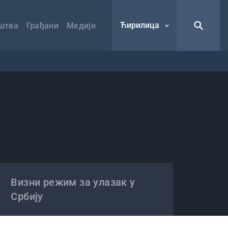
Ћирилица
штва
Грађани
Медији
Визни режим за улазак у
Србију