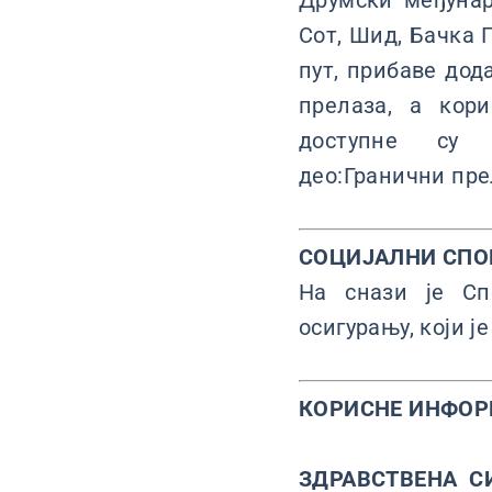
Друмски међунар
Сот, Шид, Бачка 
пут, прибаве до
прелаза, а кор
доступне су
део:Гранични пре
СОЦИЈАЛНИ СПО
На снази је Сп
осигурању, који је
КОРИСНЕ ИНФОР
ЗДРАВСТВЕНА С