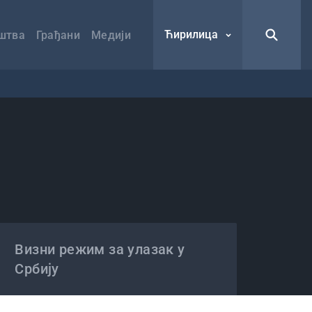
Ћирилица
штва
Грађани
Медији
Визни режим за улазак у
Србију