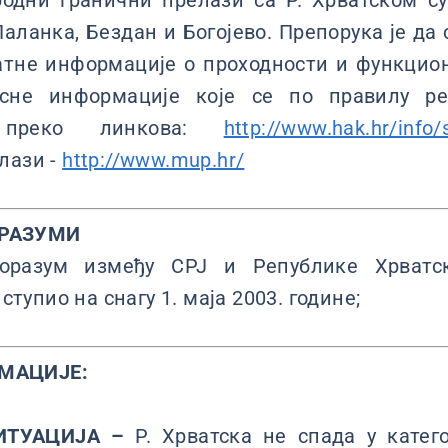
одни гранични прелази са Р. Хрватском су
Паланка, Бездан и Богојево. Препорука је да 
датне информације о проходности и функцио
исне информације које се по правилу ред
 преко линкова:
http://www.hak.hr/info
лази -
http://www.mup.hr/
РАЗУМИ
оразум између СРЈ и Републике Хрватс
 ступио на снагу 1. маја 2003. године;
МАЦИЈЕ:
ИТУАЦИЈА –
Р. Хрватска не спада у катего