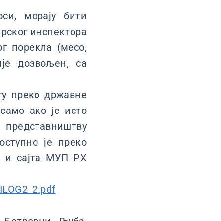
си, морају бити
арског инспектора
г порекла (месо,
ије дозвољен, са
гу преко државне
 само ако је исто
 представништву
оступно је преко
и сајта МУП РХ
ILOG2_2.pdf