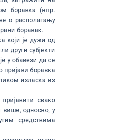
ша, затражити на
ом боравка (нпр.
азе о располагању
рани боравак.
а који је дужи од
или други субјекти
је у обавези да се
о пријави боравка
иликом изласка из
 пријавити свако
 више, односно, у
угим средствима