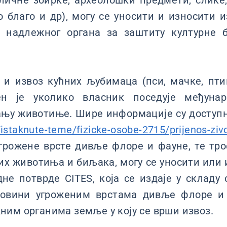
личне збирке, археолошки предмети, слике,
 благо и др), могу се уносити и износити 
 надлежног органа за заштиту културне 
и извоз кућних љубимаца (пси, мачке, пти
ен је уколико власник поседује међуна
ању животиње. Шире информације су доступ
r/istaknute-teme/fizicke-osobe-2715/prijenos-ziv
грожене врсте дивље флоре и фауне, те тро
их животиња и биљака, могу се уносити или 
не потврде CITES, која се издаје у складу
говини угроженим врстама дивље флоре и 
им органима земље у коју се врши извоз.