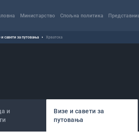
авна
вигација
словна
Министарство
Спољна политика
Представни
 и савети за путовања
Хрватска
а и
Визе и савети за
ти
путовања