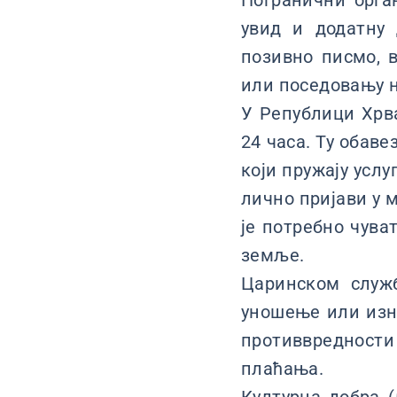
Погранични орга
увид и додатну 
позивно писмо, в
или поседовању н
У Републици Хрва
24 часа. Ту обаве
који пружају услу
лично пријави у 
је потребно чува
земље.
Царинском служб
уношење или изно
противвредност
плаћања.