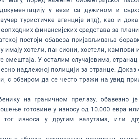
ни могу, поред важећег биометријског пасо
документацију у вези са дужином и сврх
аучер туристичке агенције итд), као и док
еопходних финансијских средстава за плани
тској постоји обавеза пријављивања боравк
зу имају хотели, пансиони, хостели, кампови 
ге смештаја. У осталим случајевима, странац 
месно надлежној полицији за странце. Доказ 
ти, с обзиром да се често тражи на увид пр
енику на граничном прелазу, обавезно је
шење готовине у износу од 10.000 евра или
и тог износа у другим валутама, или др