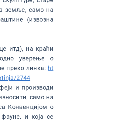
 скулптуре, старе
из земље, само на
баштине (извозна
це итд), на краћи
родно уверење о
не преко линка:
ht
otinja/2744
феји и производи
износити, само на
 са Конвенцијом о
фауне, и која се