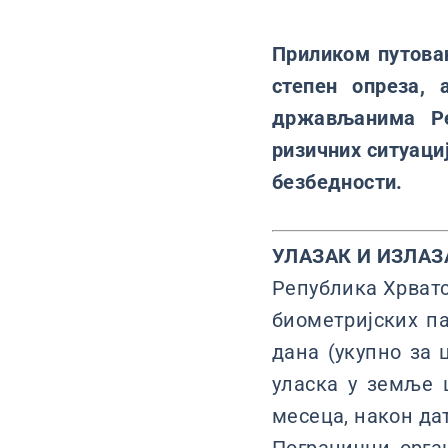
Приликом путовањ
степен опреза,
држављанима Ре
ризичних ситуаци
безбедности.
УЛАЗАК И ИЗЛАЗ
Република Хрватс
биометријских па
дана (укупно за 
уласка у земље 
месеца, након да