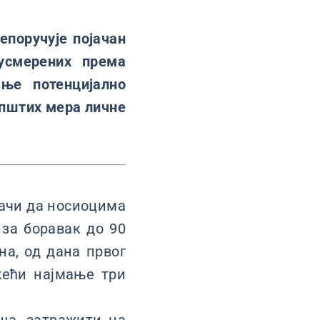
епоручује појачан
усмерених према
ње потенцијално
општих мера личне
начи да носиоцима
 за боравак до 90
на, од дана првог
жећи најмање три