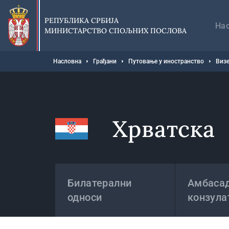
Прескочи
Гл
на
на
РЕПУБЛИКА СРБИЈА
главни
На
МИНИСТАРСТВО СПОЉНИХ ПОСЛОВА
део
садржаја
Мрвице
Насловна
Грађани
Путовање у иностранство
Визе
Хрватска
Државе
Билатерални
Амбасад
односи
конзула