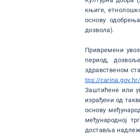
Културна добра (
књиге, етнолошко
основу одобрења
дозвола).
Привремени увоз 
период, дозвољ
здравственом ст
tps://carina.gov.h
Заштићене или у
израђени од такв
основу међународ
међународној тр
доставља надлежн