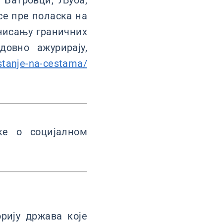
 Батровци, Љуба,
се пре поласка на
нисању граничних
овно ажурирају,
/stanje-na-cestama/
ке о социјалном
рију држава које