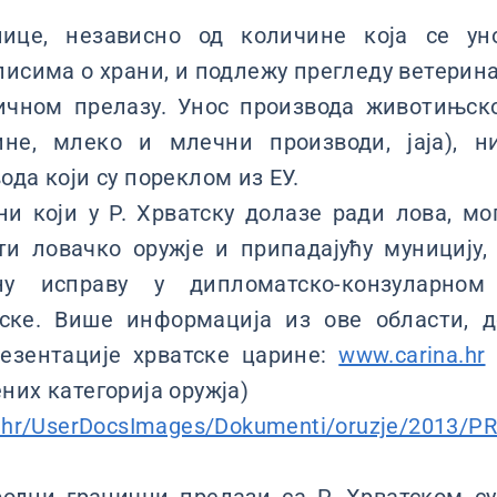
ице, независно од количине која се уно
писима о храни, и подлежу прегледу ветерин
ичном прелазу. Унос производа животињско
не, млеко и млечни производи, јаја), н
ода који су пореклом из ЕУ.
и који у Р. Хрватску долазе ради лова, мо
и ловачко оружје и припадајућу муницију,
у исправу у дипломатско-конзуларном
ске. Више информација из ове области, д
езентације хрватске царине:
www.carina.hr
них категорија оружја)
.hr/UserDocsImages/Dokumenti/oruzje/2013/PR