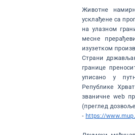
Животне намирн
усклађене са про
на улазном гран
месне прерађеви
изузетком произв
Страни држављан
границе преносит
уписано у путн
Републике Хрват
званичне web пр
(преглед дозвоље
-
https://www.mup