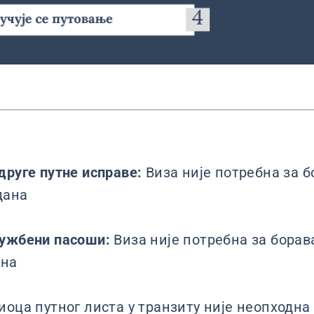
друге путне исправе:
Виза није потребна за б
дана
лужбени пасоши:
Виза није потребна за борав
ана
иоца путног листа у транзиту није неопходна