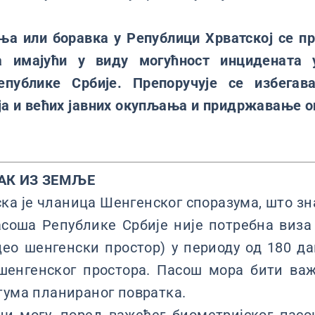
а или боравка у Републици Хрватској се пр
 а имајући у виду могућност инцидената 
публике Србије. Препоручује се избегава
ја и већих јавних окупљања и придржавање 
АК ИЗ ЗЕМЉЕ
ка је чланица Шенгенског споразума, што з
соша Рeпублике Србије није потребна виза
цео шенгенски простор) у периоду од 180 да
шенгенског простора. Пасош мора бити ва
тума планираног повратка.