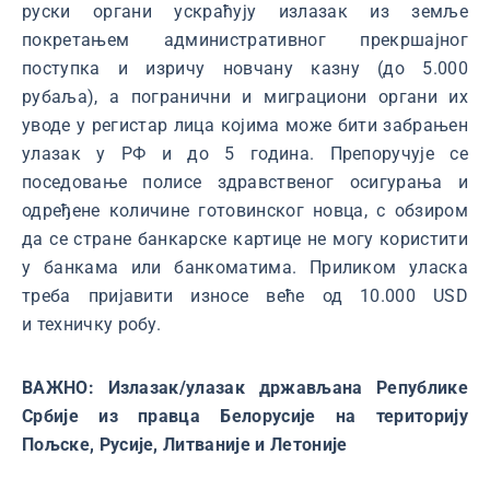
руски органи ускраћују излазак из земље
покретањем административног прекршајног
поступка и изричу новчану казну (до 5.000
рубаља), а погранични и миграциони органи их
уводе у регистар лица којима може бити забрањен
улазак у РФ и до 5 година. Препоручује се
поседовање полисе здравственог осигурања и
одређене количине готовинског новца, с обзиром
да се стране банкарске картице не могу користити
у банкама или банкоматима. Приликом уласка
треба пријавити износе веће од 10.000 USD
и техничку робу.
ВАЖНО: Излазак/улазак држављана Републике
Србије из правца Белорусије на територију
Пољске, Русије, Литваније и Летоније