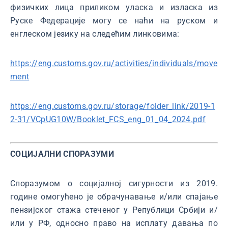
физичких лица приликом уласка и изласка из
Руске Федерације могу се наћи на руском и
енглеском језику на следећим линковима:
https://eng.customs.gov.ru/activities/individuals/move
ment
https://eng.customs.gov.ru/storage/folder_link/2019-1
2-31/VCpUG10W/Booklet_FCS_eng_01_04_2024.pdf
СОЦИЈАЛНИ СПОРАЗУМИ
Споразумом о социјалној сигурности из 2019.
године омогућено је обрачунавање и/или спајање
пензијског стажа стеченог у Републици Србији и/
или у РФ, односно право на исплату давања по