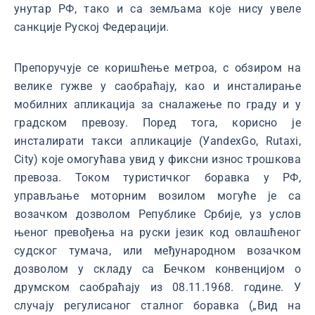
унутар РФ, тако и са земљама које нису увеле
санкције Руској Федерацији.
Препоручује се коришћење метроа, с обзиром на
велике гужве у саобраћају, као и инсталирање
мобилних апликација за сналажење по граду и у
градском превозу. Поред тога, корисно је
инсталирати такси апликације (УandexGo, Rutaxi,
City) које омогућава увид у фиксни износ трошкова
превоза. Током туристичког боравка у РФ,
управљање моторним возилом могуће је са
возачком дозволом Републике Србије, уз услов
њеног превођења на руски језик код овлашћеног
судског тумача, или међународном возачком
дозволом у складу са Бечком конвенцијом о
друмском саобраћају из 08.11.1968. године. У
случају регулисаног сталног боравка („Вид на