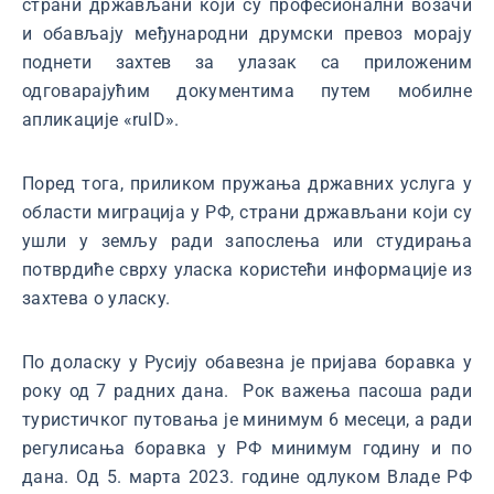
страни држављани који су професионални возачи
и обављају међународни друмски превоз морају
поднети захтев за улазак са приложеним
одговарајућим документима путем мобилне
апликације «ruID».
Поред тога, приликом пружања државних услуга у
области миграција у РФ, страни држављани који су
ушли у земљу ради запослења или студирања
потврдиће сврху уласка користећи информације из
захтева о уласку.
По доласку у Русију обавезна је пријава боравка у
року од 7 радних дана. Рок важења пасоша ради
туристичког путовања је минимум 6 месеци, а ради
регулисања боравка у РФ минимум годину и по
дана. Од 5. марта 2023. године одлуком Владе РФ