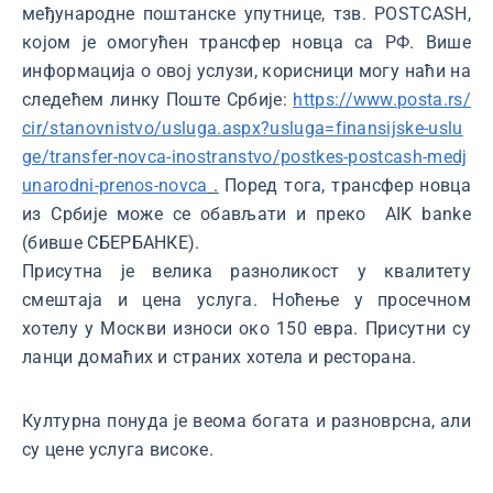
међународне поштанске упутнице, тзв. POSTCASH,
којом је омогућен трансфер новца са РФ. Више
информација о овој услузи, корисници могу наћи на
следећем линку Поште Србије:
https://www.posta.rs/
cir/stanovnistvo/usluga.aspx?usluga=finansijske-uslu
ge/transfer-novca-inostranstvo/postkes-postcash-medj
unarodni-prenos-novca
.
Поред тога, трансфер новца
из Србије може сe обављати и преко АIK banke
(бивше СБЕРБАНКЕ).
Присутна је велика разноликост у квалитету
смештаја и цена услуга. Ноћење у просечном
хотелу у Москви износи око 150 евра. Присутни су
ланци домаћих и страних хотела и ресторана.
Културна понуда је веома богата и разноврсна, али
су цене услуга високе.