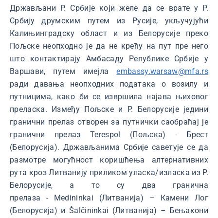
Држављани Р. Србије који желе да се врате у Р.
Србију друмским путем из Русије, укључујући
Калињинградску област и из Белорусије преко
Пољске неопходно је да не крећу на пут пре него
што контактирају Амбасаду Републике Србије у
Варшави, путем имејла
embassy.warsaw@mfa.rs
ради давања неопходних података о возилу и
путницима, како би се извршила најава њиховог
преласка. Између Пољске и Р. Белорусије једини
гранични прелаз отворен за путнички саобраћај је
гранични прелаз Terespol (Пољска) - Брест
(Белорусија). Држављанима Србије саветује се да
размотре могућност коришћења алтернативних
рута кроз Литванију приликом уласка/изласка из Р.
Белорусије, а то су два гранична
прелаза - Medininkai (Литванија) – Камени Лог
(Белорусија) и Šalčininkai (Литванија) – Бењакони