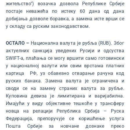
житељство") возачка дозвола Републике Србије
постаје неважећа по истеку 60 дана од дана
добијања дозволе боравка, а замена исте врши се
у складу са руским законодавством.
ОСТАЛО –
Национална валута је рубља (RUB). Због
актуелних санкција уведених Русији и одсуства
SWIFT-а, плаћања се могу вршити само готовински
у националној валути или свим врстама платних
картица РФ, уз обавезно отварање рачуна код
руских банака. Замена валута је ограничена и
своди се на замену страних валута за рубље.
Куповина девиза је лимитирана и варијабилна.
Имајући у виду објективне тешкоће у трансферу
новца на релацији Република Србија – Руска
Федерација, препоручује се коришћење услуга
Пошта Србије за новчане дознаке преко