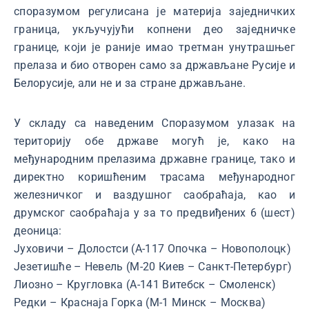
споразумом регулисана је материја заједничких
граница, укључујући копнени део заједничке
границе, који је раније имао третман унутрашњег
прелаза и био отворен само за држављане Русије и
Белорусије, али не и за стране држављане.
У складу са наведеним Споразумом улазак на
територију обе државе могућ је, како на
међународним прелазима државне границе, тако и
директно коришћеним трасама међународног
железничког и ваздушног саобраћаја, као и
друмског саобраћаја у за то предвиђених 6 (шест)
деоница:
Јуховичи – Долостси (А-117 Опочка – Новополоцк)
Језетишће – Невель (М-20 Киев – Санкт-Петербург)
Лиозно – Кругловка (А-141 Витебск – Смоленск)
Редки – Краснаја Горка (М-1 Минск – Москва)