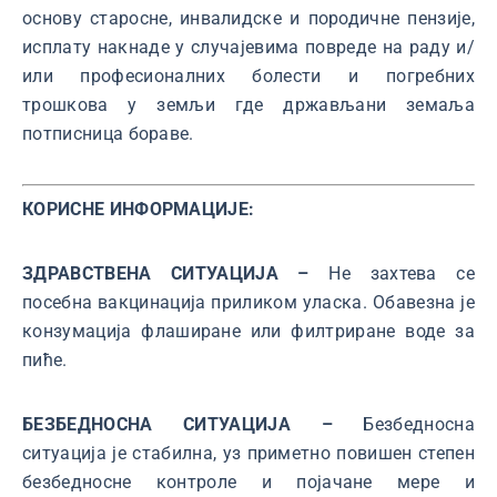
основу старосне, инвалидске и породичне пензије,
исплату накнаде у случајевима повреде на раду и/
или професионалних болести и погребних
трошкова у земљи где држављани земаља
потписница бораве.
КОРИСНЕ ИНФОРМАЦИЈЕ:
ЗДРАВСТВЕНА СИТУАЦИЈА –
Не захтева се
посебна вакцинација приликом уласка. Обавезна је
конзумација флаширане или филтриране воде за
пиће.
БЕЗБЕДНОСНА СИТУАЦИЈА –
Безбедносна
ситуација је стабилна, уз приметно повишен степен
безбедносне контроле и појачане мере и