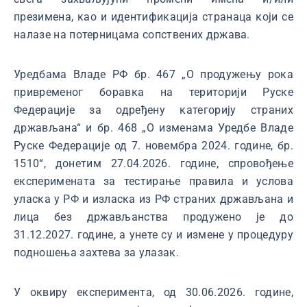
презимена, као и идентификација странаца који се
налазе на потерницама сопствених држава.
Уредбама Владе РФ бр. 467 „О продужењу рока
привременог боравка на територији Руске
Федерације за одређену категорију страних
држављана“ и бр. 468 „О изменама Уредбе Владе
Руске Федерације од 7. новембра 2024. године, бр.
1510“, донетим 27.04.2026. године, спровођење
експеримената за тестирање правила и услова
уласка у РФ и изласка из РФ страних држављана и
лица без држављанства продужено је до
31.12.2027. године, а унете су и измене у процедуру
подношења захтева за улазак.
У оквиру експеримента, од 30.06.2026. године,