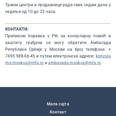
Тржни центри и продавнице раде свих седам дана у
недељи од 10 до 22 часа.
КОНТАКТИ:
Приликом боравка у РФ, за конзуларну помоћ и
заштиту грађани се могу обратити Амбасади
Републике Србије у Москви на број телефона: +
7495 988-66-45 и путем електронске адресе:
konzula
rno.moskva@mfa.rs
и
ambasada.moskva@mfa.rs
Подножје
Мапа сајта
Контакт