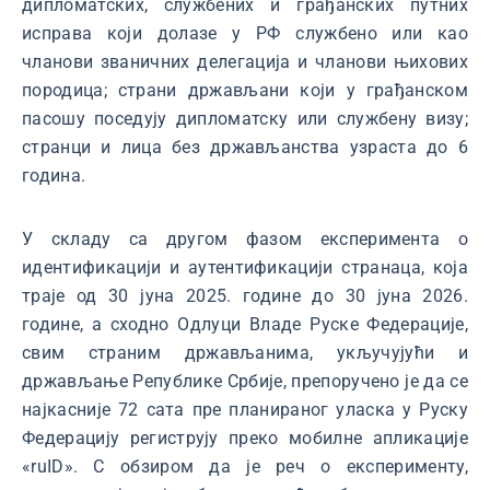
дипломатских, службених и грађанских путних
исправа који долазе у РФ службено или као
чланови званичних делегација и чланови њихових
породица; страни држављани који у грађанском
пасошу поседују дипломатску или службену визу;
странци и лица без држављанства узраста до 6
година.
У складу са другом фазом експеримента о
идентификацији и аутентификацији странаца, која
траје од 30 јуна 2025. године до 30 јуна 2026.
године, а сходно Одлуци Владе Руске Федерације,
свим страним држављанима, укључујући и
држављање Републике Србије, препоручено је да се
најкасније 72 сата пре планираног уласка у Руску
Федерацију региструју преко мобилне апликације
«ruID». С обзиром да је реч о експерименту,