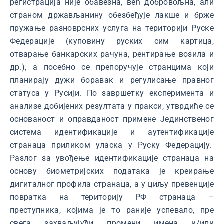
регистрација није обавезна, већ добровољна, али
страном држављанину обезбеђује лакше и брже
пружање разноврсних услуга на територији Руске
Федерације (куповину руских сим картица,
отварање банкарских рачуна, рентирање возила и
др.), а посебно се препоручује странцима који
планирају дужи боравак и регулисање правног
статуса у Русији. По завршетку експеримента и
анализе добијених резултата у пракси, утврдиће се
основаност и оправданост примене Јединственог
система идентификације и аутентификације
странаца приликом уласка у Руску Федерацију.
Разлог за увођење идентификације странаца на
основу биометријских података је креирање
дигиталног профила странаца, а у циљу превенције
повратка на територију РФ странаца –
преступника, којима је то раније успевало, пре
свега захваљујући промени имена и/или