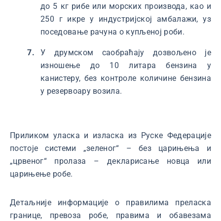
до 5 кг рибе или морских производа, као и
250 г икре у индустријској амбалажи, уз
поседовање рачуна о купљеној роби.
У друмском саобраћају дозвољено је
изношење до 10 литара бензина у
канистеру, без контроле количине бензина
у резервоару возила.
Приликом уласка и изласка из Руске Федерације
постоје системи „зеленог“ – без царињења и
„црвеног“ пролаза – декларисање новца или
царињење робе.
Детаљније информације о правилима преласка
границе, превоза робе, правима и обавезама