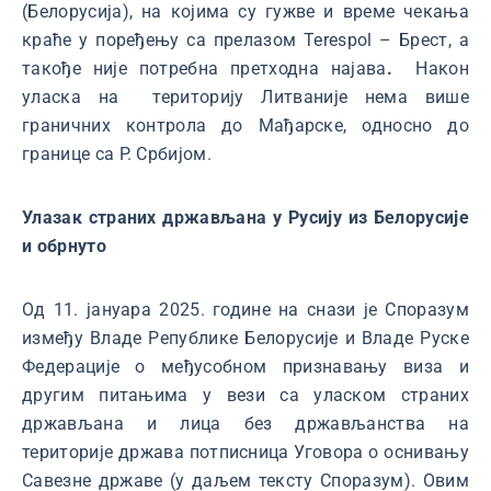
(Белорусија), на којима су гужве и време чекања
краће у поређењу са прелазом Terespol – Брест, а
такође није потребна претходна најава
.
Након
уласка на територију Литваније нема више
граничних контрола до Мађарске, односно до
границе са Р. Србијом.
Улазак страних држављана у Русију из Белорусије
и обрнуто
Од 11. јануара 2025. године на снази је Споразум
између Владе Републике Белорусије и Владе Руске
Федерације о међусобном признавању виза и
другим питањима у вези са уласком страних
држављана и лица без држављанства на
територије држава потписница Уговора о оснивању
Савезне државе (у даљем тексту Споразум). Овим