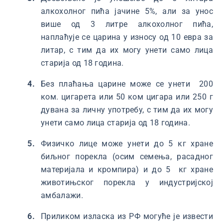
алкохолног пића јачине 5%, али за унос
више од 3 литре алкохолног пића,
наплаћује се царина у износу од 10 евра за
литар, с тим да их могу унети само лица
старија од 18 година.
Без плаћања царине може се унети 200
ком. цигарета или 50 ком цигара или 250 г
дувана за личну употребу, с тим да их могу
унети само лица старија од 18 година.
Физичко лице може унети до 5 кг хране
биљног порекла (осим семења, расадног
материјала и кромпира) и до 5 кг хране
животињског порекла у индустријској
амбалажи.
Приликом изласка из РФ могуће је извести