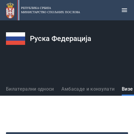
Прескочи
на
РЕПУБЛИКА СРБИЈА
МИНИСТАРСТВО СПОЉНИХ ПОСЛОВА
главни
део
садржаја
Руска Федерација
Државе
Билатерални односи
Амбасаде и конзулати
Визе