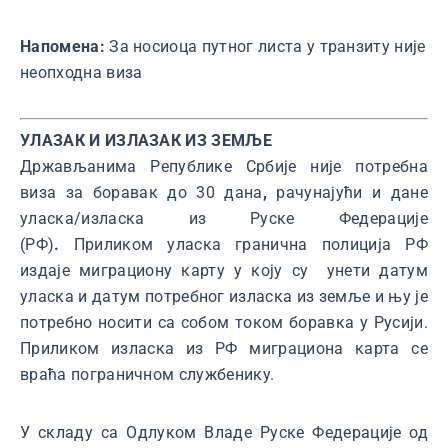
Напомена:
За носиоца путног листа у транзиту није
неопходна виза
УЛАЗАК И ИЗЛАЗАК ИЗ ЗЕМЉЕ
Држављанима Републике Србије није потребна
виза за боравак до 30 дана
,
рачунајући и дане
уласка/изласка из Руске Федерације
(РФ)
.
Приликом уласка гранична полиција РФ
издаје миграциону карту у коју су унети датум
уласка и датум потребног изласка из земље и њу је
потребно носити са собом током боравка у Русији.
Приликом изласка из РФ миграциона карта се
враћа пограничном службенику.
У складу са Одлуком Владе Руске Федерације од