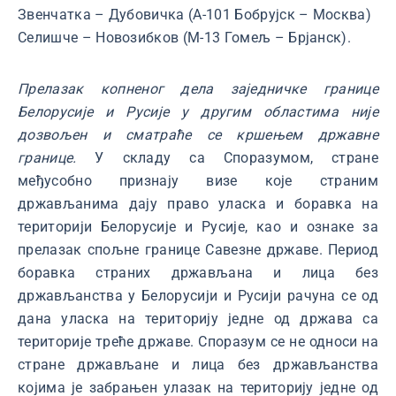
Звенчатка – Дубовичка (А-101 Бобрујск – Москва)
Селишче – Новозибков (М-13 Гомељ – Брјанск).
Прелазак копненог дела заједничке границе
Белорусије и Русије у другим областима није
дозвољен и сматраће се кршењем државне
границе.
У складу са Споразумом, стране
међусобно признају визе које страним
држављанима дају право уласка и боравка на
територији Белорусије и Русије, као и ознаке за
прелазак спољне границе Савезне државе. Период
боравка страних држављана и лица без
држављанства у Белорусији и Русији рачуна се од
дана уласка на територију једне од држава са
територије треће државе. Споразум се не односи на
стране држављане и лица без држављанства
којима је забрањен улазак на територију једне од