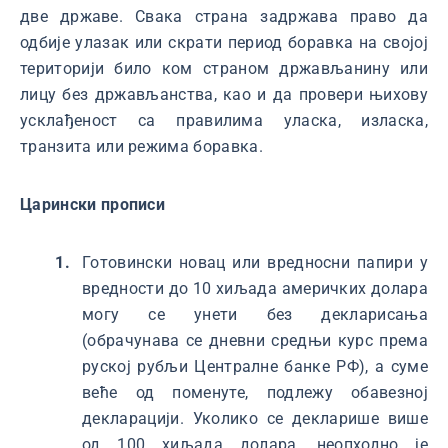
две државе. Свака страна задржава право да
одбије улазак или скрати период боравка на својој
територији било ком страном држављанину или
лицу без држављанства, као и да провери њихову
усклађеност са правилима уласка, изласка,
транзита или режима боравка.
Царински прописи
Готовински новац или вредносни папири у
вредности до 10 хиљада америчких долара
могу се унети без декларисања
(обрачунава се дневни средњи курс према
руској рубљи Централне банке РФ), а суме
веће од поменуте, подлежу обавезној
декларацији. Уколико се декларише више
од 100 хиљада долара, неопходно је