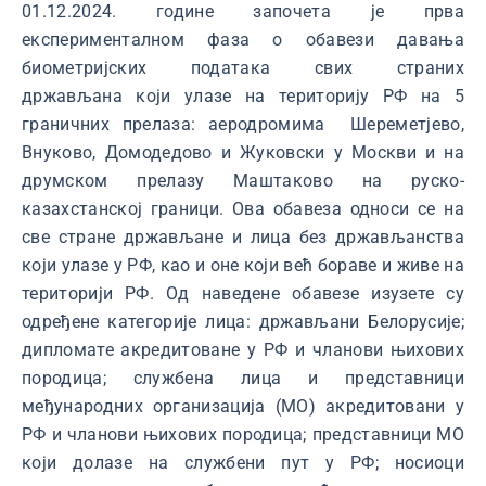
01.12.2024. године
започета је прва
експерименталном фаза о обавези давања
биометријских података свих страних
држављана
који улазе на територију РФ на 5
граничних прелаза: аеродромима Шереметјево,
Внуково, Домодедово и Жуковски у Москви и на
друмском прелазу Маштаково на руско-
казахстанској граници. Ова обавеза односи се на
све стране држављане и лица без држављанства
који улазе у РФ, као и оне који већ бораве и живе на
територији РФ. Од наведене обавезе изузете су
одређене категорије лица: држављани Белорусије;
дипломате акредитоване у РФ и чланови њихових
породица; службена лица и представници
међународних организација (МО) акредитовани у
РФ и чланови њихових породица; представници МО
који долазе на службени пут у РФ; носиоци