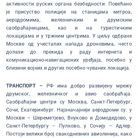
активности руских органа безбедности. Повећано
је присуство полиције на станицама метроа,
аеродромима, железничким и друмским
саобраћајницама, као и на туристичким
локацијама и у тржним центрима. У циљу одбране
Москве од учесталих напада дроновима, често
долази до прекида у раду интернета и
комуникационо-навигационих уређаја, посебно у
близини војних и других посебно чуваних локација.
ТРАНСПОРТ –
РФ има добро развијену мрежу
друмског, железничког и авио саобраћаја.
Саобраћајни центри су Москва, Санкт-Петербург,
Сочи, Екатеринбург. Најзначајнији аеродроми су: у
Москви – Шереметјево, Внуково и Домодедово, у
Санкт-Петербургу – Пулково, у Сочију – Адлер.
Постоји велики број свакодневних авиолинија, како