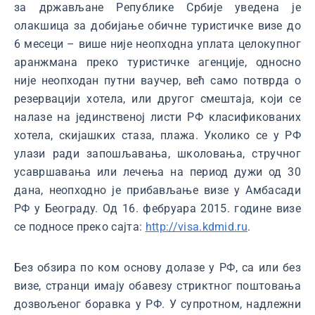
за држављане Републике Србије уведена је
олакшица за добијање обичне туристичке визе до
6 месеци – више није неопходна уплата целокупног
аранжмана преко туристичке агенције, односно
није неопходан путни ваучер, већ само потврда о
резервацији хотела, или другог смештаја, који се
налазе на јединственој листи РФ класификованих
хотела, скијашких стаза, плажа. Уколико се у РФ
улази ради запошљавања, школовања, стручног
усавршавања или лечења на период дужи од 30
дана, неопходно је прибављање визе у Амбасади
РФ у Београду. Од 16. фебруара 2015. године визе
се подносе преко сајта:
http://visa.kdmid.ru
.
Без обзира по ком основу долазе у РФ, са или без
визе, странци имају обавезу стриктног поштовања
дозвољеног боравка у РФ. У супротном, надлежни