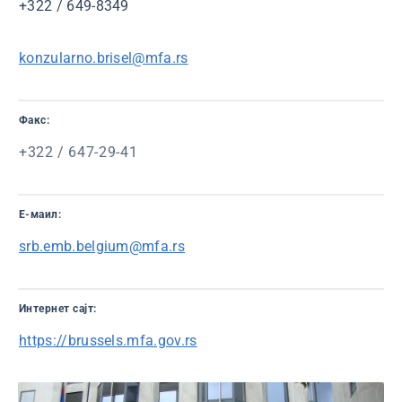
+322 / 649-8349
konzularno.brisel@mfa.rs
Факс:
+322 / 647-29-41
Е-маил:
s
rb.emb.belgium@mfa.rs
Интернет сајт:
https://brussels.mfa.gov.rs