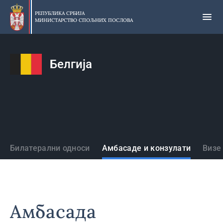
Прескочи
на
РЕПУБЛИКА СРБИЈА
МИНИСТАРСТВО СПОЉНИХ ПОСЛОВА
главни
део
садржаја
Белгија
Државе
Билатерални односи
Амбасаде и конзулати
Визе
Амбасада