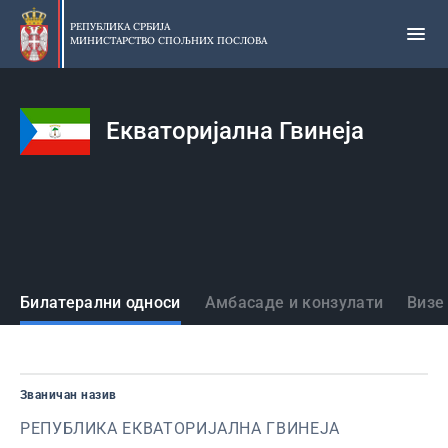
Прескочи
на
РЕПУБЛИКА СРБИЈА
МИНИСТАРСТВО СПОЉНИХ ПОСЛОВА
главни
део
садржаја
Екваторијална Гвинеја
Државе
Билатерални односи
Амбасаде и конзулати
Визе
Званичан назив
РЕПУБЛИКА ЕКВАТОРИЈАЛНА ГВИНЕЈА