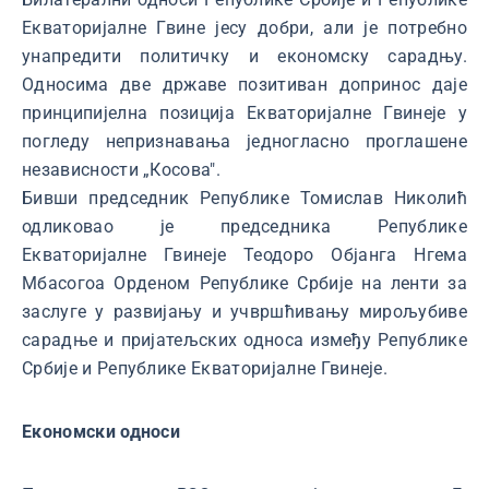
Екваторијалне Гвине јесу добри, али је потребно
унапредити политичку и економску сарадњу.
Односима две државе позитиван допринос даје
принципијелна позиција Екваторијалне Гвинеје у
погледу непризнавања једногласно проглашене
независности „Косова".
Бивши председник Републике Томислав Николић
одликовао је председника Републике
Екваторијалне Гвинеје Теодоро Објанга Нгема
Мбасогоа Орденом Републике Србије на ленти за
заслуге у развијању и учвршћивању мирољубиве
сарадње и пријатељских односа између Републике
Србије и Републике Екваторијалне Гвинеје.
Економски односи