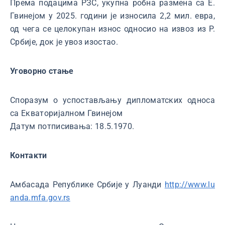
Према подацима РЗС, укупна робна размена са Е.
Гвинејом у 2025. години је износила 2,2 мил. евра,
од чега се целокупан износ односио на извоз из Р.
Србије, док је увоз изостао.
Уговорно стање
Споразум о успостављању дипломатских односа
са Екваторијалном Гвинејом
Датум потписивања: 18.5.1970.
Контакти
Амбасада Републике Србије у Луанди
http://www.lu
anda.mfa.gov.rs