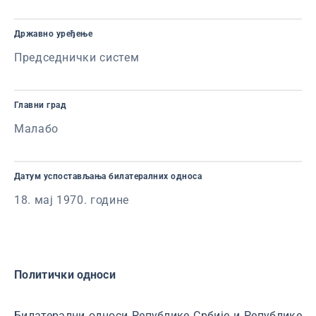
Државно уређење
Председнички систем
Главни град
Малабо
Датум успостављања билатералних односа
18. мај 1970. године
Политички односи
Билатерални односи Републике Србије и Републике