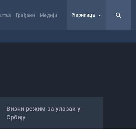
Ћирилица
штва
Грађани
Медији
Визни режим за улазак у
Србију