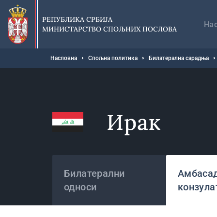
Прескочи
Гл
на
на
РЕПУБЛИКА СРБИЈА
главни
На
МИНИСТАРСТВО СПОЉНИХ ПОСЛОВА
део
садржаја
Мрвице
Насловна
Спољна политика
Билатерална сарадња
Ирак
Државе
Билатерални
Амбасад
односи
конзула