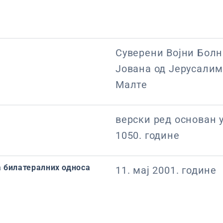
Суверени Војни Болн
Јована од Јерусалим
Малте
верски ред основан 
1050. године
 билатералних односа
11. мај 2001. године