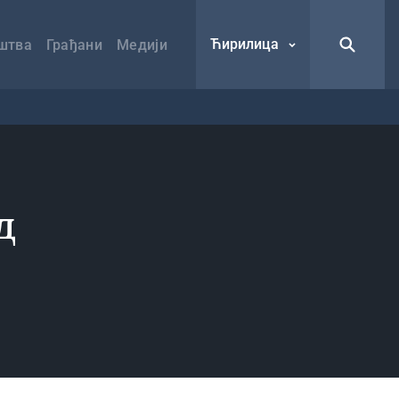
Ћирилица
штва
Грађани
Медији
д