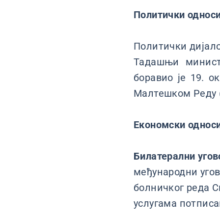
Политички односи
Политички дијалог
Тадашњи минист
боравио је 19. о
Малтешком Реду (
Економски однос
Билатерални угов
међународни уго
болничког реда С
услугама потписан