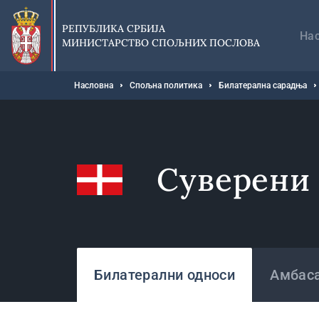
Прескочи
Гл
на
на
РЕПУБЛИКА СРБИЈА
главни
На
МИНИСТАРСТВО СПОЉНИХ ПОСЛОВА
део
садржаја
Мрвице
Насловна
Спољна политика
Билатерална сарадња
Суверени
Државе
Билатерални односи
Амбаса