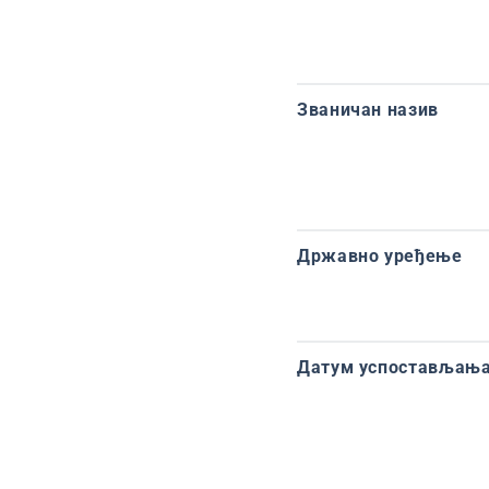
Званичан назив
Државно уређење
Датум успостављања