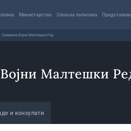
авна
вигација
словна
Министарство
Спољна политика
Представни
Суверени Војни Малтешки Ред
 Војни Малтешки Ре
де и конзулати