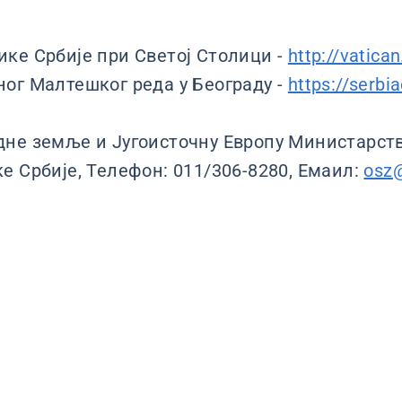
ке Србије при Светој Столици -
http://vatican
ог Малтешког реда у Београду -
https://serb
дне земље и Југоисточну Европу Министарст
е Србије, Телефон: 011/306-8280, Емаил:
osz