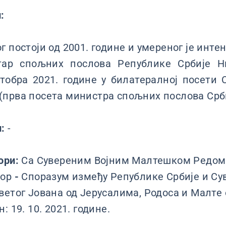
:
 постоји од 2001. године и умереног је интен
ар спољних послова Републике Србије Н
ктобра 2021. године у билатералној посети
прва посета министра спољних послова Срби
и:
-
ори:
Са Сувереним Војним Малтешком Редом 
вор
-
Споразум између Републике Србије и Сув
ветог Јована од Јерусалима, Родоса и Малте
: 19. 10. 2021. године.