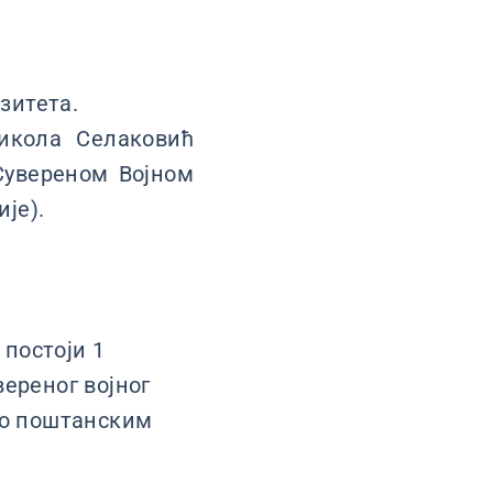
зитета.
икола Селаковић
 Сувереном Војном
је).
постоји 1
ереног војног
 о поштанским