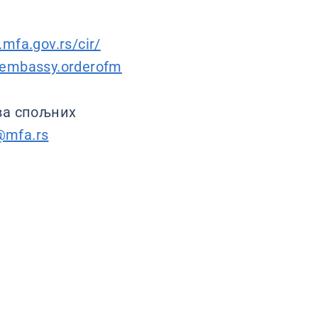
.mfa.gov.rs/cir/
iaembassy.orderofm
ва спољних
@mfa.rs