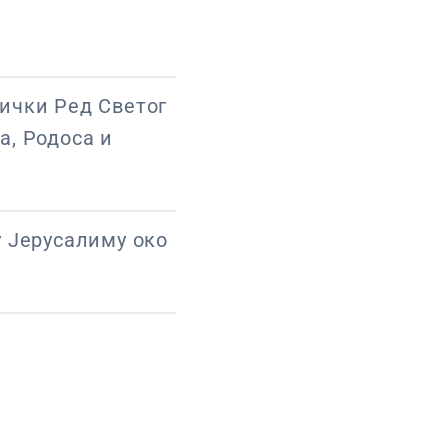
ички Ред Светог
а, Родоса и
у Јерусалиму око