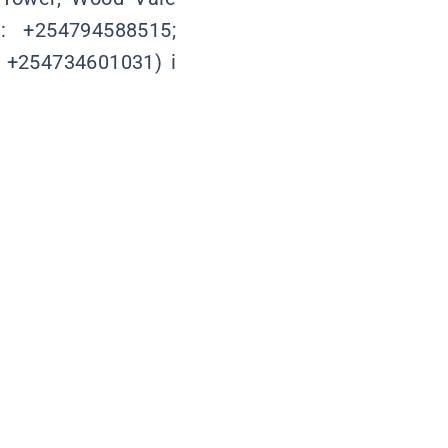
a: +254794588515;
a +254734601031) i