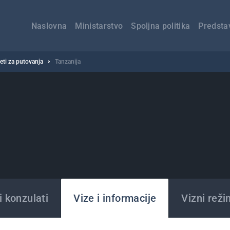
Главна
навигација
Naslovna
Ministarstvo
Spoljna politika
Predsta
veti za putovanja
Tanzanija
 konzulati
Vize i informacije
Vizni reži