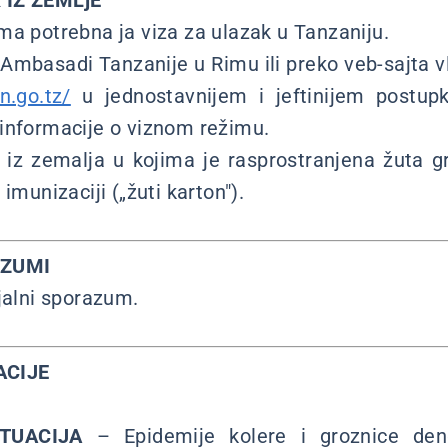
 IZ ZEMLjE
ma potrebna ja viza za ulazak u Tanzaniju.
u Ambasadi Tanzanije u Rimu ili preko veb-sajta 
n.go.tz/
u jednostavnijem i jeftinijem postupk
informacije o viznom režimu.
e iz zemalja u kojima je rasprostranjena žuta 
imunizaciji („žuti karton").
AZUMI
jalni sporazum.
ACIJE
TUACIJA
– Epidemije kolere i groznice de