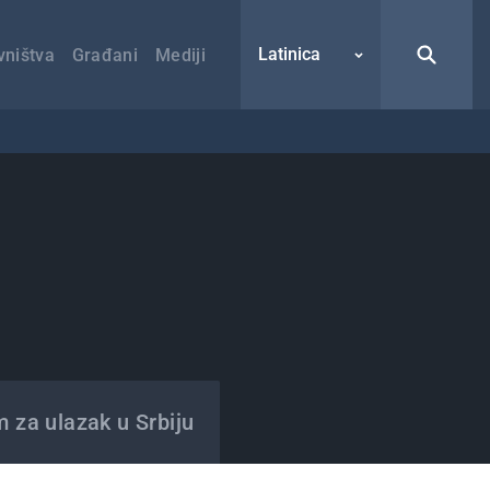
Latinica
vništva
Građani
Mediji
m za ulazak u Srbiju