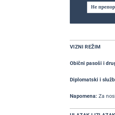
VIZNI REŽIM
Obični pasoši i dr
Diplomatski i služ
Napomena:
Za nos