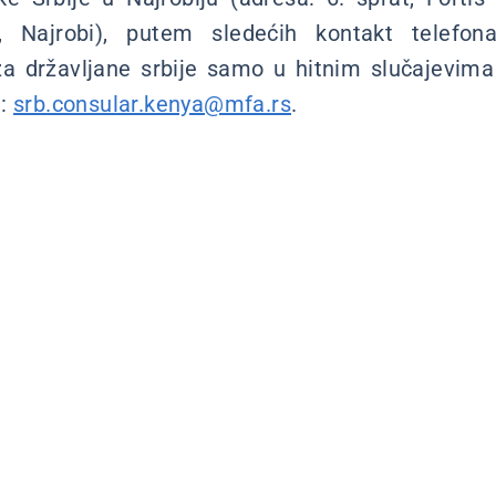
, Najrobi), putem sledećih kontakt telefon
a državljane srbije samo u hitnim slučajevim
e:
srb.consular.kenya@mfa.rs
.