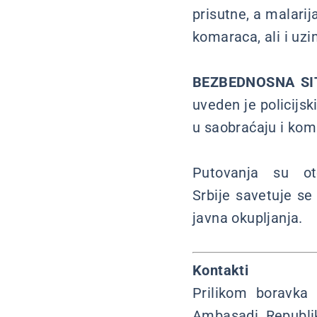
prisutne, a malarij
komaraca, ali i uz
BEZBEDNOSNA SI
uveden je policijsk
u saobraćaju i kom
Putovanja su ot
Srbije savetuje s
javna okupljanja.
Kontakti
Prilikom boravka
Ambasadi Republik