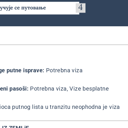
uge putne isprave:
Potrebna viza
beni pasoši:
Potrebna viza, Vize besplatne
ioca putnog lista u tranzitu neophodna je viza