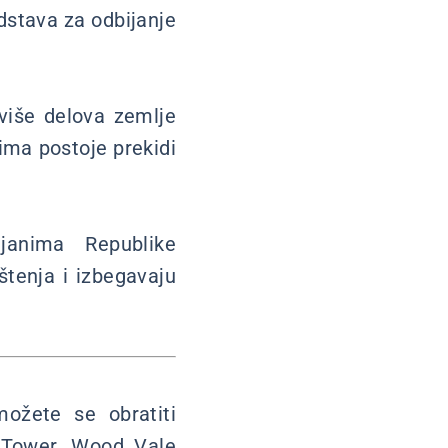
edstava za odbijanje
više delova zemlje
tima postoje prekidi
janima Republike
tenja i izbegavaju
ožete se obratiti
s Tower, Wood Vale