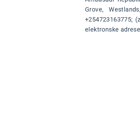
Grove, Westlands
+254723163775; (z
elektronske adres