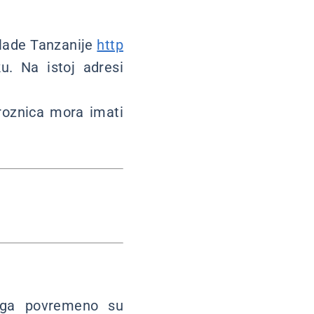
vlade Tanzanije
http
u. Na istoj adresi
groznica mora imati
nga povremeno su