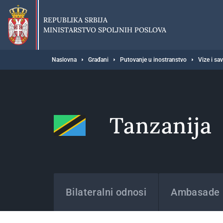
Preskoči
na
REPUBLIKA SRBIJA
glavni
MINISTARSTVO SPOLJNIH POSLOVA
deo
sadržaja
Breadcrumb
Naslovna
Građani
Putovanje u inostranstvo
Vize i sa
Tanzanija
Države
Bilateralni odnosi
Ambasade i