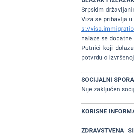
ULAZAK I IZLAZAK
Srpskim državljani
Viza se pribavlja 
s://visa.immigratio
nalaze se dodatne 
Putnici koji dolaz
potvrdu o izvršenoj 
SOCIJALNI SPOR
Nije zaključen soci
KORISNE INFORM
ZDRAVSTVENA SI