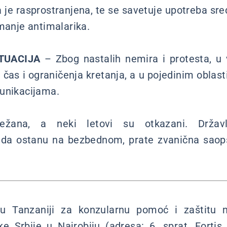
a je rasprostranjena, te se savetuje upotreba sr
imanje antimalarika.
TUACIJA
– Zbog nastalih nemira i protesta, u 
i čas i ograničenja kretanja, a u pojedinim oblas
unikacijama.
ežana, a neki letovi su otkazani. Državl
e da ostanu na bezbednom, prate zvanična saopš
 u Tanzaniji za konzularnu pomoć i zaštitu m
e Srbije u Najrobiju (adresa: 6. sprat, Forti