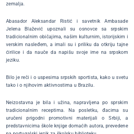
zemalja.
Abasador Aleksandar Ristić i savetnik Ambasade
Jelena Blažević upoznali su osnovce sa srpskim
tradicionalnim običajima, našim kulturnim, istorijskim i
verskim nasleđem, a imali su i priliku da otkriju tajne
ćirilice i da nauče da napišu svoje ime na srpskom
jeziku.
Bilo je reči i o uspesima srpskih sportista, kako u svetu
tako i o njihovim aktivnostima u Brazilu.
Neizostavna je bila i užina, napravljena po sprskim
tradicionalnim receptima. Na posletku, đacima su
uručeni prigodni promotivni materijali o Srbiji, a
predstavnicima škole knjige domaćih autora, prevedene
na portugalski jezik za školsku biblioteku.