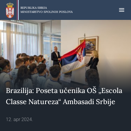
Preskoči
na
REPUBLIKA SRBIJA
MINISTARSTVO SPOLJNIH POSLOVA
glavni
deo
sadržaja
Brazilija: Poseta učenika OŠ „Escola
Classe Natureza“ Ambasadi Srbije
12. apr 2024.