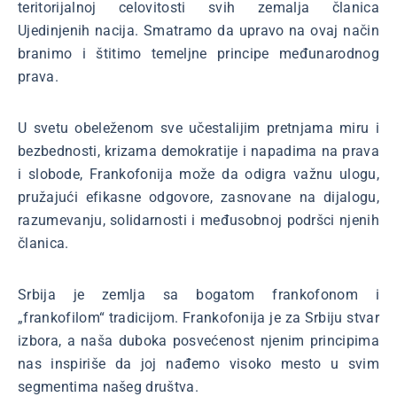
teritorijalnoj celovitosti svih zemalja članica
Ujedinjenih nacija. Smatramo da upravo na ovaj način
branimo i štitimo temeljne principe međunarodnog
prava.
U svetu obeleženom sve učestalijim pretnjama miru i
bezbednosti, krizama demokratije i napadima na prava
i slobode, Frankofonija može da odigra važnu ulogu,
pružajući efikasne odgovore, zasnovane na dijalogu,
razumevanju, solidarnosti i međusobnoj podršci njenih
članica.
Srbija je zemlja sa bogatom frankofonom i
„frankofilom“ tradicijom. Frankofonija je za Srbiju stvar
izbora, a naša duboka posvećenost njenim principima
nas inspiriše da joj nađemo visoko mesto u svim
segmentima našeg društva.