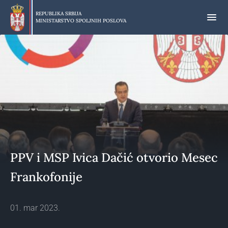
Preskoči
na
REPUBLIKA SRBIJA
MINISTARSTVO SPOLJNIH POSLOVA
glavni
deo
sadržaja
PPV i MSP Ivica Dačić otvorio Mesec
Frankofonije
01. mar 2023.