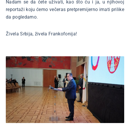
Nadam se da ćete uživati, kao što ću i ja, u njihovoj
reportaži koju ćemo večeras pretpremijerno imati prilike
da pogledamo.
Živela Srbija, živela Frankofonija!