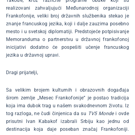
Takođe, kroz različite programe obuke koji su
realizovani zahvaljujući Međunarodnoj organizaciji
Frankofonije, veliki broj državnih službenika stekao je
znanje francuskog jezika, koji i dalje zauzima posebno
mesto i u svetskoj diplomatiji. Predstojeće potpisivanje
Memoranduma o partnerstvu u državnoj frankofonoj
inicijativi dodatno će pospešiti učenje francuskog
jezika u državnoj upravi.
Dragi prijatelji,
Sa velikim brojem kulturnih i obrazovnih događaja
širom zemlje „Mesec Frankofonije“ je postao tradicija
koja ima dubok trag u našem svakodnevnom životu. Iz
tog razloga, ne čudi činjenica da su
TV
5
Monde
i ovde
prisutni Ivan Kabakof izabrali Srbiju kao jednu od
destinacija koja daje poseban značaj Frankofoniji.