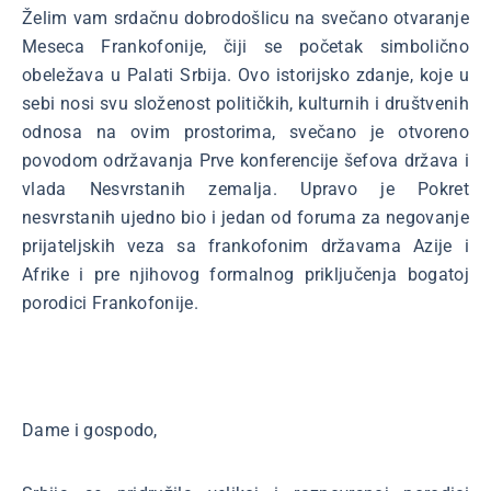
Želim vam srdačnu dobrodošlicu na svečano otvaranje
Meseca Frankofonije, čiji se početak simbolično
obeležava u Palati Srbija. Ovo istorijsko zdanje, koje u
sebi nosi svu složenost političkih, kulturnih i društvenih
odnosa na ovim prostorima, svečano je otvoreno
povodom održavanja Prve konferencije šefova država i
vlada Nesvrstanih zemalja. Upravo je Pokret
nesvrstanih ujedno bio i jedan od foruma za negovanje
prijateljskih veza sa frankofonim državama Azije i
Afrike i pre njihovog formalnog priključenja bogatoj
porodici Frankofonije.
Dame i gospodo,