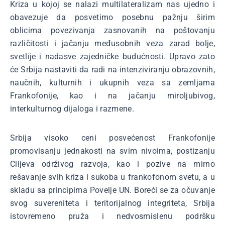
Kriza u kojoj se nalazi multilateralizam nas ujedno i
obavezuje da posvetimo posebnu pažnju širim
oblicima povezivanja zasnovanih na poštovanju
različitosti i jačanju međusobnih veza zarad bolje,
svetlije i nadasve zajedničke budućnosti. Upravo zato
će Srbija nastaviti da radi na intenziviranju obrazovnih,
naučnih, kulturnih i ukupnih veza sa zemljama
Frankofonije, kao i na jačanju miroljubivog,
interkulturnog dijaloga i razmene.
Srbija visoko ceni posvećenost Frankofonije
promovisanju jednakosti na svim nivoima, postizanju
Ciljeva održivog razvoja, kao i pozive na mirno
rešavanje svih kriza i sukoba u frankofonom svetu, a u
skladu sa principima Povelje UN. Boreći se za očuvanje
svog suvereniteta i teritorijalnog integriteta, Srbija
istovremeno pruža i nedvosmislenu podršku