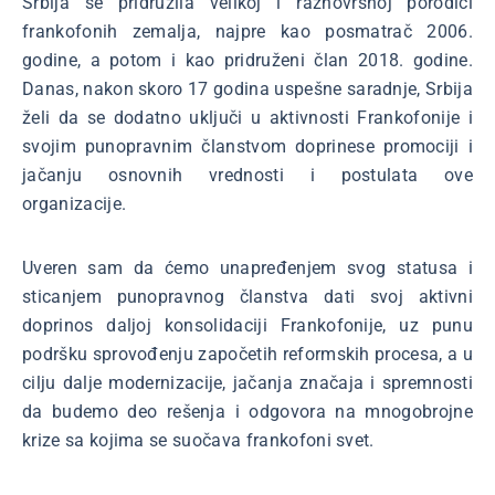
Srbija se pridružila velikoj i raznovrsnoj porodici
frankofonih zemalja, najpre kao posmatrač 2006.
godine, a potom i kao pridruženi član 2018. godine.
Danas, nakon skoro 17 godina uspešne saradnje, Srbija
želi da se dodatno uključi u aktivnosti Frankofonije i
svojim punopravnim članstvom doprinese promociji i
jačanju osnovnih vrednosti i postulata ove
organizacije.
Uveren sam da ćemo unapređenjem svog statusa i
sticanjem punopravnog članstva dati svoj aktivni
doprinos daljoj konsolidaciji Frankofonije, uz punu
podršku sprovođenju započetih reformskih procesa, a u
cilju dalje modernizacije, jačanja značaja i spremnosti
da budemo deo rešenja i odgovora na mnogobrojne
krize sa kojima se suočava frankofoni svet.