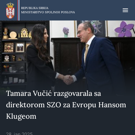
Preskoči
na
REPUBLIKA SRBIJA
MINISTARSTVO SPOLJNIH POSLOVA
glavni
deo
sadržaja
Tamara Vučić razgovarala sa
direktorom SZO za Evropu Hansom
Klugeom
28. jan 2025.