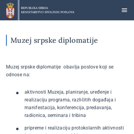
Preskoči
na
REPUBLIKA SRBIJA
MINISTARSTVO SPOLJNIH POSLOVA
glavni
deo
sadržaja
Muzej srpske diplomatije
Muzej srpske diplomatije obavlja poslove koji se
odnose na:
aktivnosti Muzeja, planiranje, uređenje i
realizaciju programa, različitih događaja i
manifestacija, konferencija, predavanja,
radionica, seminara i tribina
pripreme i realizaciju protokolarnih aktivnosti