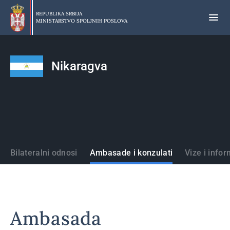
Preskoči
na
REPUBLIKA SRBIJA
MINISTARSTVO SPOLJNIH POSLOVA
glavni
deo
sadržaja
Nikaragva
Države
Bilateralni odnosi
Ambasade i konzulati
Vize i infor
Ambasada