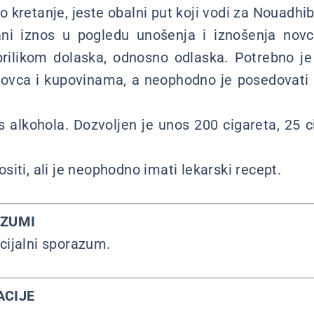
 kretanje, jeste obalni put koji vodi za Nouadhi
ani iznos u pogledu unošenja i iznošenja novc
prilikom dolaska, odnosno odlaska. Potrebno j
ovca i kupovinama, a neophodno je posedovati 
s alkohola. Dozvoljen je unos 200 cigareta, 25 c
iti, ali je neophodno imati lekarski recept.
AZUMI
cijalni sporazum.
ACIJE