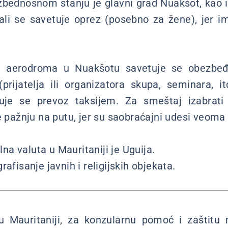
bednosnom stanju je glavni grad Nuakšot, kao i 
ali se savetuje oprez (posebno za žene), jer i
aerodroma u Nuakšotu savetuje se obezbeđ
rijatelja ili organizatora skupa, seminara, it
je se prevoz taksijem. Za smeštaj izabrati 
e pažnju na putu, jer su saobraćajni udesi veoma 
na valuta u Mauritaniji je Uguija.
rafisanje javnih i religijskih objekata.
u Mauritaniji, za konzularnu pomoć i zaštitu 