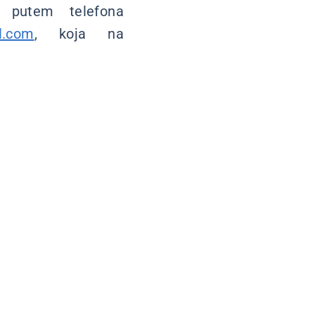
, putem telefona
l.com
, koja na