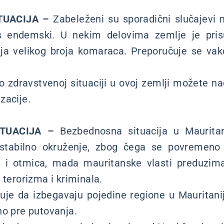
TUACIJA –
Zabeleženi su sporadični slučajevi 
us endemski. U nekim delovima zemlje je pris
ja velikog broja komaraca. Preporučuje se vakc
 o zdravstvenoj situaciji u ovoj zemlji možete na
zacije.
TUACIJA –
Bezbednosna situacija u Mauritani
stabilno okruženje, zbog čega se povremeno j
a i otmica, mada mauritanske vlasti preduzim
 terorizma i kriminala.
uje da izbegavaju pojedine regione u Mauritani
no pre putovanja.