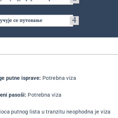
uge putne isprave:
Potrebna viza
eni pasoši:
Potrebna viza
ioca putnog lista u tranzitu neophodna je viza