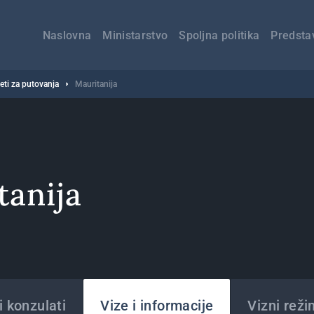
Главна
навигација
Naslovna
Ministarstvo
Spoljna politika
Predsta
veti za putovanja
Mauritanija
tanija
 konzulati
Vize i informacije
Vizni reži