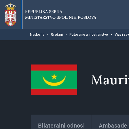
Preskoči
na
REPUBLIKA SRBIJA
glavni
MINISTARSTVO SPOLJNIH POSLOVA
deo
sadržaja
Breadcrumb
Naslovna
Građani
Putovanje u inostranstvo
Vize i sa
Mauri
Države
Bilateralni odnosi
Ambasade i