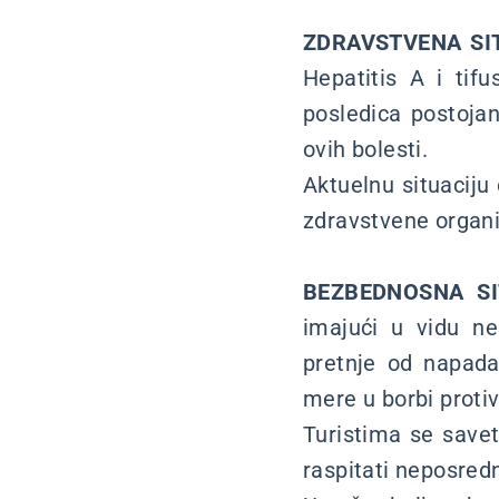
ZDRAVSTVENA SI
Hepatitis A i tif
posledica postojan
ovih bolesti.
Aktuelnu situaciju
zdravstvene organi
BEZBEDNOSNA SI
imajući u vidu ne
pretnje od napad
mere u borbi protiv
Turistima se savet
raspitati neposred