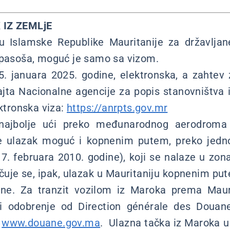
 IZ ZEMLjE
ju Islamske Republike Mauritanije za državljan
a pasoša, moguć je samo sa vizom.
5. januara 2025. godine, elektronska, a zahtev
jta Nacionalne agencije za popis stanovništva
ektronska viza:
https://anrpts.gov.mr
 najbolje ući preko međunarodnog aerodrom
e ulazak moguć i kopnenim putem, preko jedno
 7. februara 2010. godine), koji se nalaze u z
čuje se, ipak, ulazak u Mauritaniju kopnenim pute
ane. Za tranzit vozilom iz Maroka prema Mauri
ti odobrenje od Direction générale des Douane
,
www.douane.gov.ma
. Ulazna tačka iz Maroka u 