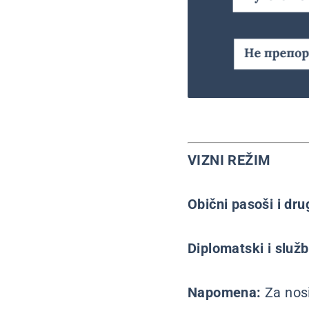
VIZNI REŽIM
Obični pasoši i dr
Diplomatski i služb
Napomena:
Za nos