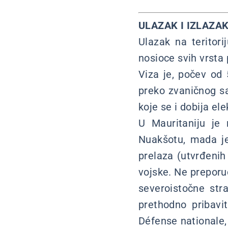
ULAZAK I IZLAZAK
Ulazak na teritori
nosioce svih vrst
Viza je, počev od 
preko zvaničnog sa
koje se i dobija el
U Mauritaniju je
Nuakšotu, mada j
prelaza (utvrđenih
vojske. Ne preporu
severoistočne str
prethodno pribavi
Défense nationale