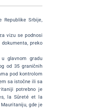
e Republike Srbije,
 za vizu se podnosi
 i dokumenta, preko
a u glavnom gradu
g od 35 graničnih
onama pod kontrolom
m sa istočne ili sa
taniji potrebno je
s, la Sûreté et la
Mauritaniju, gde je