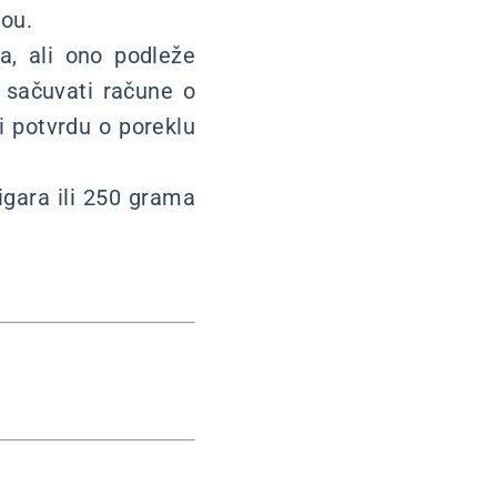
bou.
a, ali ono podleže
e sačuvati račune o
i potvrdu o poreklu
igara ili 250 grama