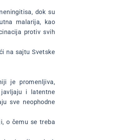
meningitisa, dok su
utna malarija, kao
inacija protiv svih
ći na sajtu Svetske
ji je promenljiva,
avljaju i latentne
aju sve neophodne
ji, o čemu se treba