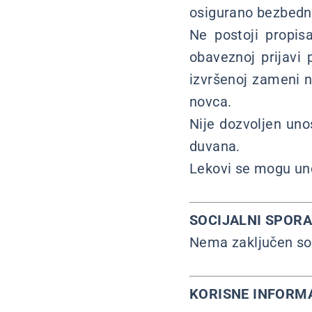
osigurano bezbedno
Ne postoji propis
obaveznoj prijavi 
izvršenoj zameni n
novca.
Nije dozvoljen uno
duvana.
Lekovi se mogu unos
SOCIJALNI SPOR
Nema zaključen so
KORISNE INFORM