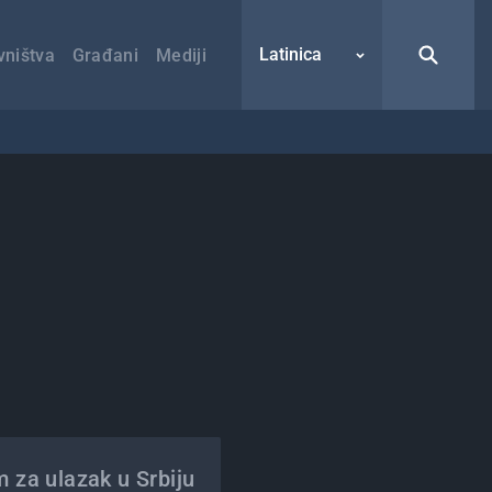
Latinica
vništva
Građani
Mediji
m za ulazak u Srbiju