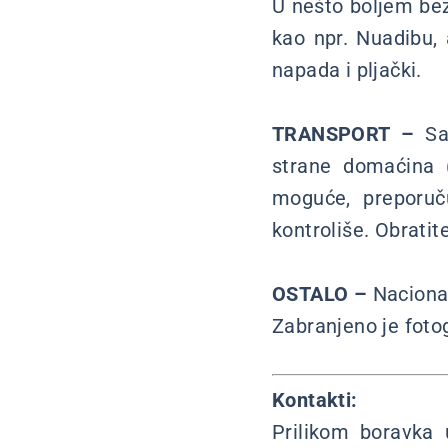
U nešto boljem bez
kao npr. Nuadibu, 
napada i pljački.
TRANSPORT –
Sa 
strane domaćina (p
moguće, preporuču
kontroliše. Obratit
OSTALO –
Nacional
Zabranjeno je fotog
Kontakti:
Prilikom boravka 