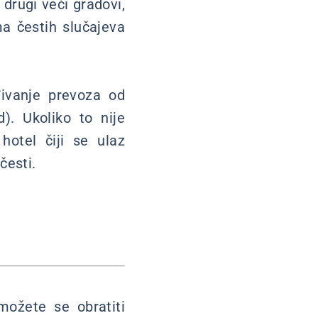
drugi veći gradovi,
ma čestih slučajeva
ivanje prevoza od
d). Ukoliko to nije
hotel čiji se ulaz
česti.
možete se obratiti