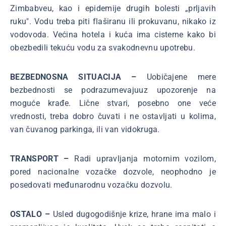
Zimbabveu, kao i epidemije drugih bolesti „prljavih
ruku". Vodu treba piti flaširanu ili prokuvanu, nikako iz
vodovoda. Većina hotela i kuća ima cisterne kako bi
obezbedili tekuću vodu za svakodnevnu upotrebu.
BEZBEDNOSNA SITUACIJA –
Uobičajene mere
bezbednosti se podrazumevajuuz upozorenje na
moguće krađe. Lične stvari, posebno one veće
vrednosti, treba dobro čuvati i ne ostavljati u kolima,
van čuvanog parkinga, ili van vidokruga.
TRANSPORT –
Radi upravljanja motornim vozilom,
pored nacionalne vozačke dozvole, neophodno je
posedovati međunarodnu vozačku dozvolu.
OSTALO –
Usled dugogodišnje krize, hrane ima malo i