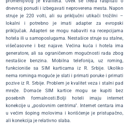
promenljivog je kvaliteta. Uvek se treba raspitati o
dnevnoj ponudi i izbegavati neproverena mesta. Napon
struje je 220 volti, ali su priključni utikači trožilni –
lokalni i potrebno je imati adapter za evropski
priključak. Adapteri se mogu nabaviti na recepcijama
hotela ili u samoposlugama. Nestašice struje su stalne,
višečasovne i bez najave. Većina kuća i hotela ima
generatore, ali sa ograničenom mogućnosti rada zbog
nestašice benzina. Mobilna telefonija, uz roming,
funkcioniše sa SIM karticama iz R. Srbije. Ukoliko
nema rominga moguće je slati i primati poruke i primati
pozive iz R. Srbije. Problem je kvalitet veza i stalni pad
mreže. Domaće SIM kartice mogu se kupiti bez
posebnih formalnosti.Bolji hoteli imaju internet
konekcije u „poslovnim centrima". Internet centara ima
u većim šoping molovima i korišćenje je pristupačno,
ali konekcija je relativno slaba.