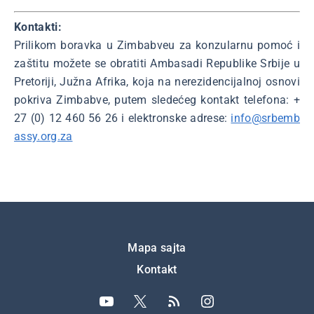
Kontakti:
Prilikom boravka u Zimbabveu za konzularnu pomoć i
zaštitu možete se obratiti Ambasadi Republike Srbije u
Pretoriji, Južna Afrika, koja na nerezidencijalnoj osnovi
pokriva Zimbabve, putem sledećeg kontakt telefona: +
27 (0) 12 460 56 26 i elektronske adrese:
info@srbemb
assy.org.za
Подножје
Mapa sajta
Kontakt