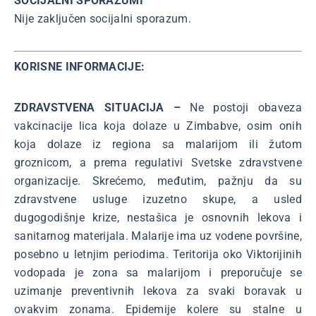
SOCIJALNI SPORAZUMI
Nije zaključen socijalni sporazum.
KORISNE INFORMACIJE:
ZDRAVSTVENA SITUACIJA –
Ne postoji obaveza
vakcinacije lica koja dolaze u Zimbabve, osim onih
koja dolaze iz regiona sa malarijom ili žutom
groznicom, a prema regulativi Svetske zdravstvene
organizacije. Skrećemo, međutim, pažnju da su
zdravstvene usluge izuzetno skupe, a usled
dugogodišnje krize, nestašica je osnovnih lekova i
sanitarnog materijala. Malarije ima uz vodene površine,
posebno u letnjim periodima. Teritorija oko Viktorijinih
vodopada je zona sa malarijom i preporučuje se
uzimanje preventivnih lekova za svaki boravak u
ovakvim zonama. Epidemije kolere su stalne u