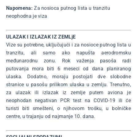
Napomena:
Za nosioca putnog lista u tranzitu
neophodna je viza
ULAZAK I IZLAZAK IZ ZEMLjE
Vize su potrebne, uključujući i za nosioce putnog lista u
tranzitu, ali samo ako napušta aerodromsku
međunarodnu zonu. Rok važenja pasoša radi
putovanja mora biti 6 meseci od dana planiranog
ulaska. Dodatno, moraju postojati dve slobodne
stranice u pasošu prilikom ulaska u zemlju. Trenutno,
za ulazak ili izlazak iz zemlje putem aviona je
neophodan negativan PCR test na COVID-19 ili će
turisti biti smešteni, o njihovom trošku, u bolničke
centre, u trajanju od najmanje 10. dana.