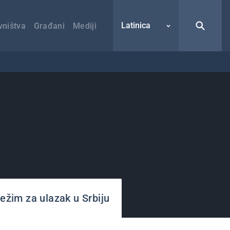
Latinica
vništva
Građani
Mediji
režim za ulazak u Srbiju