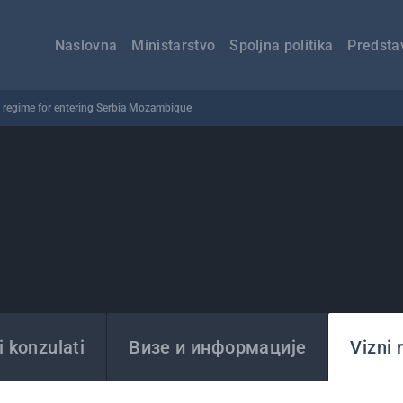
Главна
навигација
Naslovna
Ministarstvo
Spoljna politika
Predsta
 regime for entering Serbia Mozambique
 konzulati
Визе и информације
Vizni 