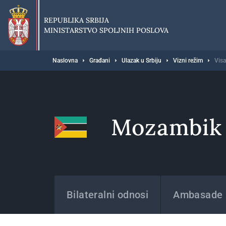
Preskoči
na
REPUBLIKA SRBIJA
glavni
MINISTARSTVO SPOLJNIH POSLOVA
deo
sadržaja
Breadcrumb
Naslovna
Građani
Ulazak u Srbiju
Vizni režim
Visa
Mozambik
Države
Bilateralni odnosi
Ambasade i