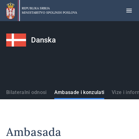
Preskoči
na
REPUBLIKA SRBIJA
MINISTARSTVO SPOLJNIH POSLOVA
glavni
deo
sadržaja
Danska
Države
Bilateralni odnosi
Ambasade i konzulati
Vize i infor
Ambasada