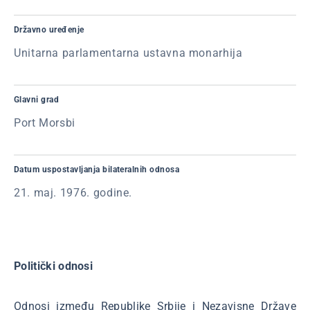
Državno uređenje
Unitarna parlamentarna ustavna monarhija
Glavni grad
Port Morsbi
Datum uspostavljanja bilateralnih odnosa
21. maj. 1976. godine.
Politički odnosi
Odnosi između Republike Srbije i Nezavisne Države