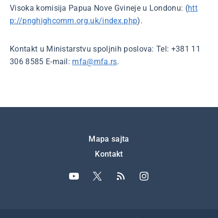
Visoka komisija Papua Nove Gvineje u Londonu: (
htt
p://pnghighcomm.org.uk/index.php
).
Kontakt u Ministarstvu spoljnih poslova: Tel: +381 11
306 8585 E-mail:
mfa@mfa.rs
.
Подножје
Mapa sajta
Kontakt