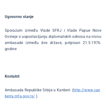
Ugovorno stanje
Sporazum između Vlade SFRJ i Vlade Papue Nove
Gvineje o uspostavljanju diplomatskih odnosa na nivou
ambasade između dve države, potpisan 21.5.1976.
godine
Kontakti
Ambasada Republike Srbije u Kanberi: (
http://www.can
berra.mfa.gov.rs/
).