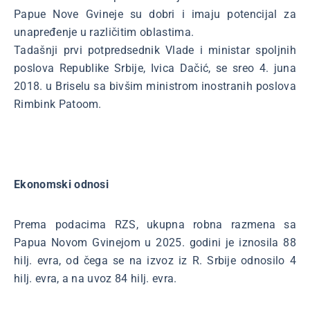
Papue Nove Gvineje su dobri i imaju potencijal za
unapređenje u različitim oblastima.
Tadašnji prvi potpredsednik Vlade i ministar spoljnih
poslova Republike Srbije, Ivica Dačić, se sreo 4. juna
2018. u Briselu sa bivšim ministrom inostranih poslova
Rimbink Patoom.
Ekonomski odnosi
Prema podacima RZS, ukupna robna razmena sa
Papua Novom Gvinejom u 2025. godini je iznosila 88
hilj. evra, od čega se na izvoz iz R. Srbije odnosilo 4
hilj. evra, a na uvoz 84 hilj. evra.