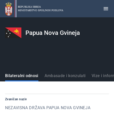
Preskoči
na
REPUBLIKA SRBIJA
MINISTARSTVO SPOLJNIH POSLOVA
glavni
deo
sadržaja
Papua Nova Gvineja
Države
Bilateralni odnosi
Ambasade i konzulati
Vize i infor
Zvaničan naziv
NEZAVISNA DRŽAVA PAPUA NOVA GVINEJA