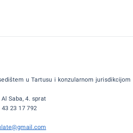
edištem u Tartusu i konzularnom jurisdikcijom na
Al Saba, 4. sprat
3 43 23 17 792
44 213 150
sulate@gmail.com