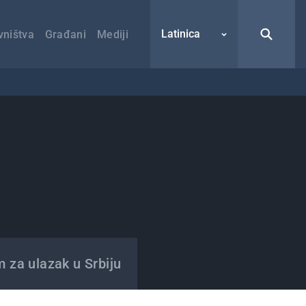
Latinica
vništva
Građani
Mediji
m za ulazak u Srbiju