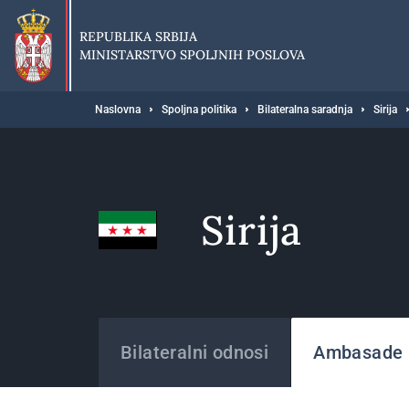
Preskoči
na
REPUBLIKA SRBIJA
glavni
MINISTARSTVO SPOLJNIH POSLOVA
deo
sadržaja
Breadcrumb
Naslovna
Spoljna politika
Bilateralna saradnja
Sirija
Sirija
Države
Bilateralni odnosi
Ambasade i